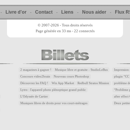
Livre d'or
Contact
Liens
Nous aider
Flux 
-
-
-
-
-
© 2007-2026 - Tous droits réservés
Page générée en 33 ms - 22 connectés
2 magazines à gagner !
Musique libre et gratuite - StudioLeBus
Impression 
Concours video2brain
Nouveau cours Photoshop
plugin “CC 
Découvrez les FAQ !
Wix App Market
Redbull Stratos Mission
problème d
Lytro : l'appareil photo plénoptique grand public
“Problème p
L'Odyssée de Cartier
after effec
Musiques libres de droits pour vos court-métrages
Deux petite