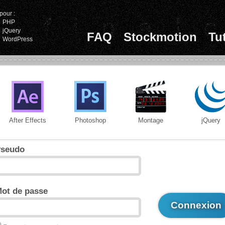
pour :
PHP
jQuery
FAQ
Stockmotion
Tu
WordPress
After Effects
Photoshop
Montage
jQuery
seudo
ot de passe