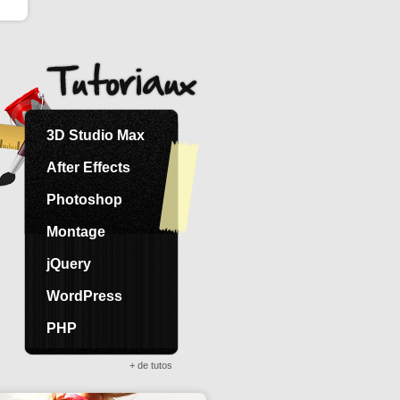
3D Studio Max
After Effects
Photoshop
Montage
jQuery
WordPress
PHP
+ de tutos