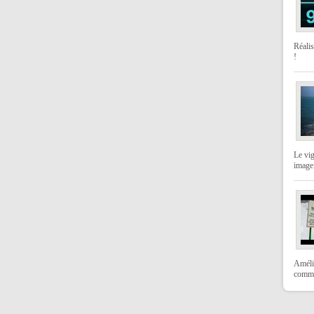
Réali
!
Le vi
image
Amélio
comme