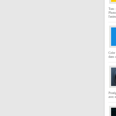
Tuto 
Photo
l'anim
Créer 
dans u
Protég
avec 