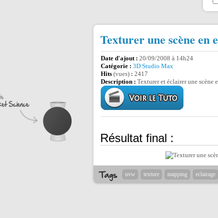
Texturer une scène en e
Date d'ajout :
20/09/2008 à 14h24
Catégorie :
3D Studio Max
Hits
(vues)
:
2417
Description :
Texturer et éclairer une scène 
Résultat final :
uvw
texture
mapping
eclairage