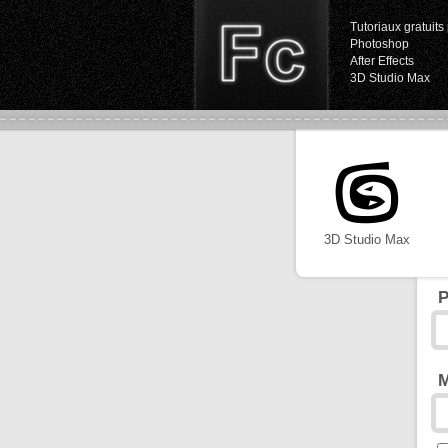
Tutoriaux gratuits 
Photoshop
After Effects
3D Studio Max
3D Studio Max
P
M