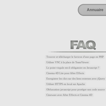
Annuaire
Trouver et télécharger le favicon d'une page en PHP
Utiliser VNC à la place de TeamViewer
Le point virgule est-il obligatoire en Javascript ?
Cinema 4D Lite pour After Effects
Enregistrer les clics sur des liens externes avec jQuery
Utiliser HTTPS en local sur Apache
Obfuscation javascript pour protéger son code source
Cineware avec After Effects et Cinema 4D