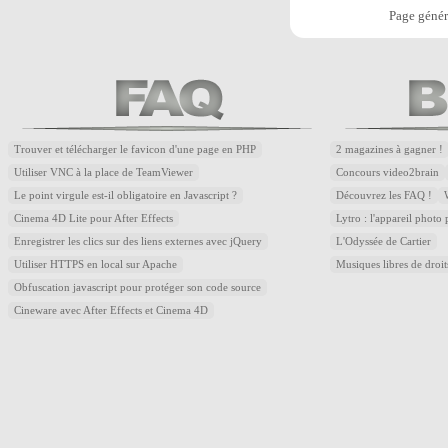
Page génér
Trouver et télécharger le favicon d'une page en PHP
2 magazines à gagner !
Utiliser VNC à la place de TeamViewer
Concours video2brain
Le point virgule est-il obligatoire en Javascript ?
Découvrez les FAQ !
Cinema 4D Lite pour After Effects
Lytro : l'appareil photo
Enregistrer les clics sur des liens externes avec jQuery
L'Odyssée de Cartier
Utiliser HTTPS en local sur Apache
Musiques libres de droi
Obfuscation javascript pour protéger son code source
Cineware avec After Effects et Cinema 4D