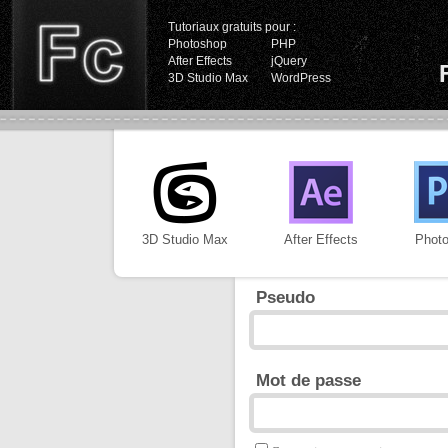
Tutoriaux gratuits pour :
Photoshop
PHP
After Effects
jQuery
3D Studio Max
WordPress
3D Studio Max
After Effects
Phot
Pseudo
Mot de passe