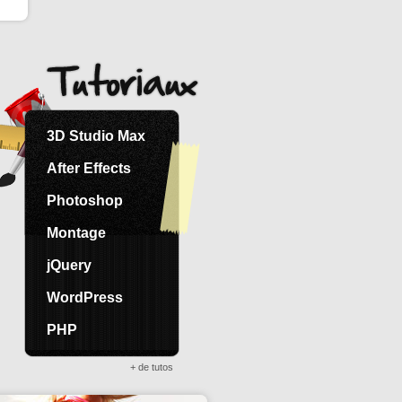
3D Studio Max
After Effects
Photoshop
Montage
jQuery
WordPress
PHP
+ de tutos