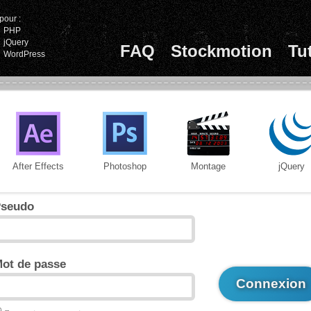
pour :
PHP
jQuery
FAQ
Stockmotion
Tu
WordPress
After Effects
Photoshop
Montage
jQuery
seudo
ot de passe