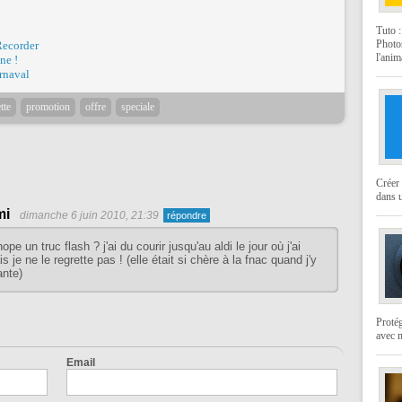
Tuto 
Photo
Recorder
l'anim
ne !
rnaval
tte
promotion
offre
speciale
Créer 
dans u
mi
dimanche 6 juin 2010, 21:39
ope un truc flash ? j'ai du courir jusqu'au aldi le jour où j'ai
s je ne le regrette pas ! (elle était si chère à la fnac quand j'y
ante)
Protég
avec 
Email