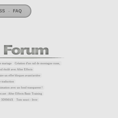
RSS
FAQ
-
e mariage
Création d'un rail de montagne russe,
d étoilé avec After Effects
re un effet bloques avant/arrière
 traduction
nimation avec un fond transparent !
.net : After Effects Basic Training
sur 3DSMAX
Tuto souci - livre