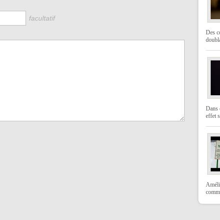
facultatif
Des co
doubl
Dans c
effet s
Amélio
comme