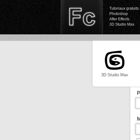
Tutoriaux gratuits 
Photoshop
After Effects
3D Studio Max
3D Studio Max
P
M