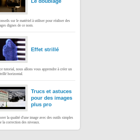
Le doublage
nseils sur le matériel à utiliser pour réaliser des
ages dignes de ce nom.
Effet strillé
e tutorial, nous allons vous apprendre à créer un
trillé horizontal.
Trucs et astuces
pour des images
plus pro
rer la qualité d'une image avec des outils simples
 la correction des niveaux.