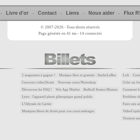
Livre d'or
Contact
Liens
Nous aider
Flux 
-
-
-
-
-
© 2007-2026 - Tous droits réservés
Page générée en 41 ms - 14 connectés
2 magazines à gagner !
Musique libre et gratuite - StudioLeBus
Loft
Cont
Concours video2brain
Nouveau cours Photoshop
Créer un fon
Découvrez les FAQ !
Wix App Market
Redbull Stratos Mission
Comment fai
Lytro : l'appareil photo plénoptique grand public
Problème de
L'Odyssée de Cartier
Faire une a
Musiques libres de droits pour vos court-métrages
VideoCopilot
Textures 