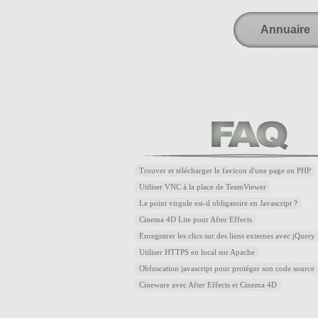
Annuaire
Trouver et télécharger le favicon d'une page en PHP
Utiliser VNC à la place de TeamViewer
Le point virgule est-il obligatoire en Javascript ?
Cinema 4D Lite pour After Effects
Enregistrer les clics sur des liens externes avec jQuery
Utiliser HTTPS en local sur Apache
Obfuscation javascript pour protéger son code source
Cineware avec After Effects et Cinema 4D