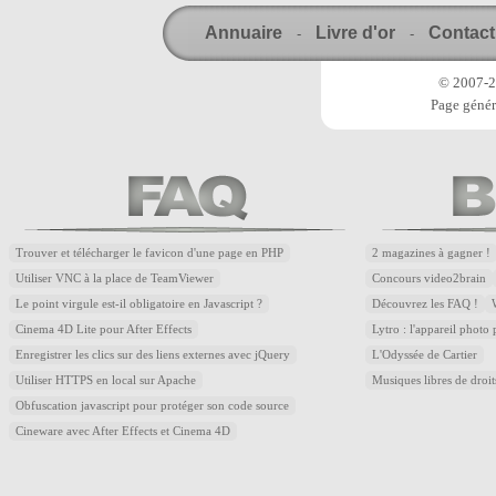
Annuaire
Livre d'or
Contact
-
-
© 2007-20
Page génér
Trouver et télécharger le favicon d'une page en PHP
2 magazines à gagner !
Utiliser VNC à la place de TeamViewer
Concours video2brain
Le point virgule est-il obligatoire en Javascript ?
Découvrez les FAQ !
Cinema 4D Lite pour After Effects
Lytro : l'appareil photo
Enregistrer les clics sur des liens externes avec jQuery
L'Odyssée de Cartier
Utiliser HTTPS en local sur Apache
Musiques libres de droi
Obfuscation javascript pour protéger son code source
Cineware avec After Effects et Cinema 4D