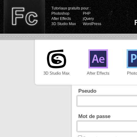
Tutoriaux gratuits pour :
Photoshop
PHP
After Effects
jQuery
3D Studio Max
WordPress
3D Studio Max
After Effects
Phot
Pseudo
Mot de passe