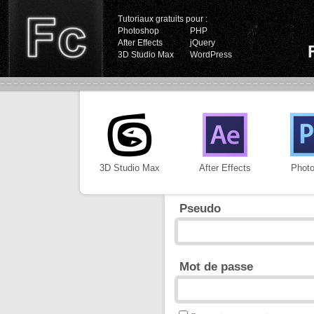
Tutoriaux gratuits pour :
Photoshop
PHP
After Effects
jQuery
3D Studio Max
WordPress
3D Studio Max
After Effects
Phot
Pseudo
Mot de passe