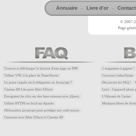
Annuaire
Livre d'or
Contact
-
-
© 2007-20
Page génér
Trouver et télécharger le favicon d'une page en PHP
2 magazines à gagner !
Utiliser VNC à la place de TeamViewer
Concours video2brain
Le point virgule est-il obligatoire en Javascript ?
Découvrez les FAQ !
Cinema 4D Lite pour After Effects
Lytro : l'appareil photo
Enregistrer les clics sur des liens externes avec jQuery
L'Odyssée de Cartier
Utiliser HTTPS en local sur Apache
Musiques libres de droi
Obfuscation javascript pour protéger son code source
Cineware avec After Effects et Cinema 4D