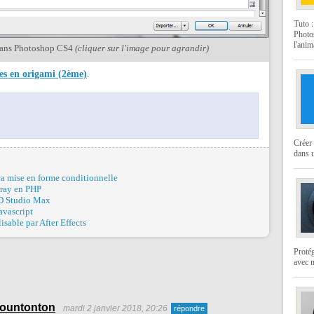
Tuto 
Photo
l'anim
 dans Photoshop CS4
(cliquer sur l'image pour agrandir)
res en origami (2ème)
.
Créer 
dans u
 la mise en forme conditionnelle
rray en PHP
3D Studio Max
avascript
able par After Effects
Protég
avec 
ountonton
mardi 2 janvier 2018, 20:26