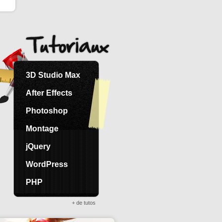
3D Studio Max
After Effects
Photoshop
Montage
jQuery
WordPress
PHP
+ de tutos