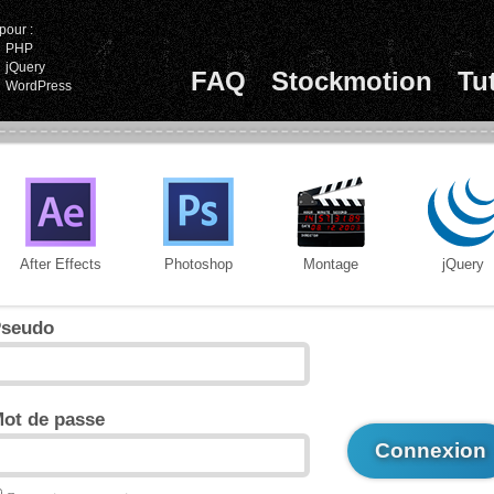
pour :
PHP
jQuery
FAQ
Stockmotion
Tu
WordPress
After Effects
Photoshop
Montage
jQuery
seudo
ot de passe