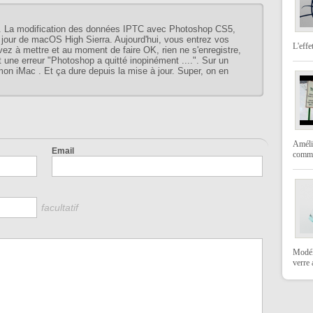
 La modification des données IPTC avec Photoshop CS5,
 à jour de macOS High Sierra. Aujourd'hui, vous entrez vos
L'effe
z à mettre et au moment de faire OK, rien ne s'enregistre,
t une erreur "Photoshop a quitté inopinément ....". Sur un
 iMac . Et ça dure depuis la mise à jour. Super, on en
Amélio
Email
comme
facultatif
Modéli
verre