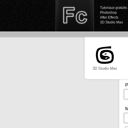
Tutoriaux gratuits 
Photoshop
After Effects
3D Studio Max
3D Studio Max
P
M