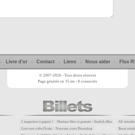
Livre d'or
Contact
Liens
Nous aider
Flux 
-
-
-
-
-
© 2007-2026 - Tous droits réservés
Page générée en 55 ms - 8 connectés
2 magazines à gagner !
Musique libre et gratuite - StudioLeBus
AE introdui
Concours video2brain
Nouveau cours Photoshop
Boost rend