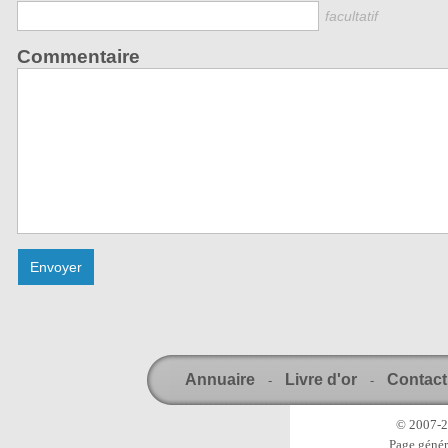
facultatif
Commentaire
Annuaire
Livre d'or
Contact
-
-
© 2007-20
Page génér