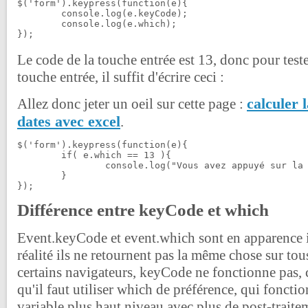
$('form').keypress(function(e){

	console.log(e.keyCode);

	console.log(e.which);

});
Le code de la touche entrée est 13, donc pour teste
touche entrée, il suffit d'écrire ceci :
calculer 
Allez donc jeter un oeil sur cette page :
dates avec excel
.
$('form').keypress(function(e){

	if( e.which == 13 ){

		console.log("Vous avez appuyé sur la touche entrée.");

	}

});
Différence entre keyCode et which
Event.keyCode et event.which sont en apparence 
réalité ils ne retournent pas la même chose sur tou
certains navigateurs, keyCode ne fonctionne pas, c
qu'il faut utiliser which de préférence, qui fonctio
variable plus haut niveau avec plus de post-traite