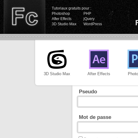
Tutoriaux gratuits pour :
Photoshop
PHP
After Effects
jQuery
3D Studio Max
WordPress
3D Studio Max
After Effects
Phot
Pseudo
Mot de passe