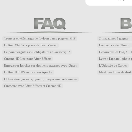
Trouver et télécharger le favicon d'une page en PHP
2 magazines à gagner !
Utiliser VNC à la place de TeamViewer
Concours video2brain
Le point virgule est-il obligatoire en Javascript ?
Découvrez les FAQ !
Cinema 4D Lite pour After Effects
Lytro : l'appareil photo
Enregistrer les clics sur des liens externes avec jQuery
L'Odyssée de Cartier
Utiliser HTTPS en local sur Apache
Musiques libres de droi
Obfuscation javascript pour protéger son code source
Cineware avec After Effects et Cinema 4D