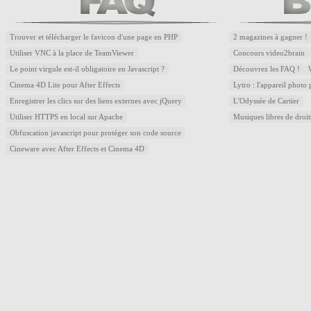
Trouver et télécharger le favicon d'une page en PHP
2 magazines à gagner !
Utiliser VNC à la place de TeamViewer
Concours video2brain
Le point virgule est-il obligatoire en Javascript ?
Découvrez les FAQ !
Cinema 4D Lite pour After Effects
Lytro : l'appareil photo
Enregistrer les clics sur des liens externes avec jQuery
L'Odyssée de Cartier
Utiliser HTTPS en local sur Apache
Musiques libres de droi
Obfuscation javascript pour protéger son code source
Cineware avec After Effects et Cinema 4D