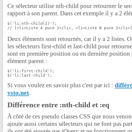
Ce sélecteur utilise nth-child pour retourner le se
rapport à son parent. Dans cet exemple il y a 2 élé
$('li:nth-child(2)');

// [<li>Liste A puce 2</li>, <li>Liste B puce 2</li>
Deux éléments sont retournés, car il y a 2 listes. O
les sélecteurs first-child et last-child pour retourn
sont en première position ou en dernière position 
élément parent :
$('li:first-child');

$('li:last-child');
différ
Si vous voulez en savoir plus c'est par ici :
vsto.net
.
Différence entre :nth-child et :eq
À côté de ces pseudo classes CSS que nous venons
ajoute aussi certains sélecteurs qui ne font pas pa
ils ont été ajoutés par jQuery et ne fonctionnent q