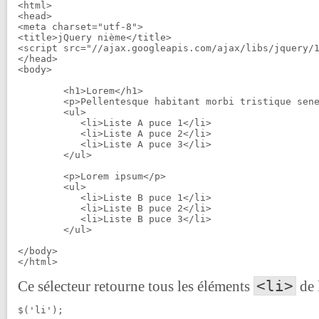
<html>

<head>

<meta charset="utf-8">

<title>jQuery nième</title>

<script src="//ajax.googleapis.com/ajax/libs/jquery/1
</head>

<body>

	<h1>Lorem</h1>

	<p>Pellentesque habitant morbi tristique senectus et netus et malesuada fames ac turpis egestas.</p>

	<ul>

	   <li>Liste A puce 1</li>

	   <li>Liste A puce 2</li>

	   <li>Liste A puce 3</li>

	</ul>

	<p>Lorem ipsum</p>

	<ul>

	   <li>Liste B puce 1</li>

	   <li>Liste B puce 2</li>

	   <li>Liste B puce 3</li>

	</ul>

</body>

</html>
<li>
Ce sélecteur retourne tous les éléments
de 
$('li');