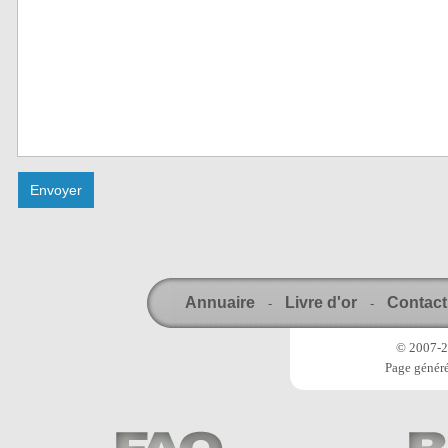
Annuaire
Livre d'or
Contact
-
-
© 2007-20
Page généré