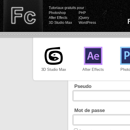
Tutoriaux gratuits pour :
Photoshop
PHP
After Effects
jQuery
3D Studio Max
WordPress
3D Studio Max
After Effects
Phot
Pseudo
Mot de passe