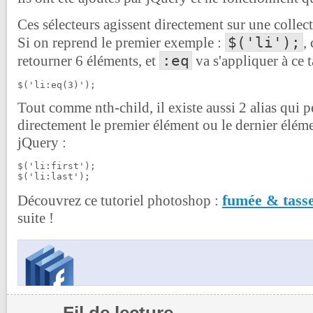
Ces sélecteurs agissent directement sur une collec
$('li');
Si on reprend le premier exemple :
,
:eq
retourner 6 éléments, et
va s'appliquer à ce 
$('li:eq(3)');
Tout comme nth-child, il existe aussi 2 alias qui 
directement le premier élément ou le dernier éléme
jQuery :
$('li:first');

$('li:last');
fumée & tasse
Découvrez ce tutoriel photoshop :
suite !
Fil de lecture