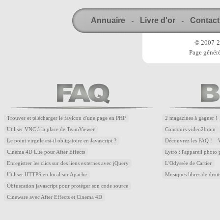
Annuaire
Livre d'or
Contact
-
-
© 2007-20
Page généré
Trouver et télécharger le favicon d'une page en PHP
2 magazines à gagner !
Utiliser VNC à la place de TeamViewer
Concours video2brain
Le point virgule est-il obligatoire en Javascript ?
Découvrez les FAQ !
Cinema 4D Lite pour After Effects
Lytro : l'appareil photo
Enregistrer les clics sur des liens externes avec jQuery
L'Odyssée de Cartier
Utiliser HTTPS en local sur Apache
Musiques libres de droi
Obfuscation javascript pour protéger son code source
Cineware avec After Effects et Cinema 4D