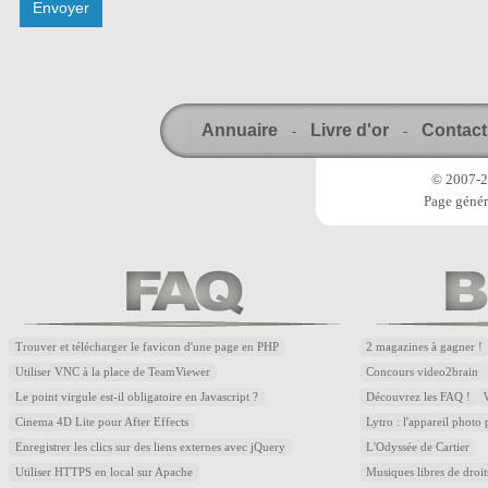
Annuaire
Livre d'or
Contact
-
-
© 2007-20
Page génér
Trouver et télécharger le favicon d'une page en PHP
2 magazines à gagner !
Utiliser VNC à la place de TeamViewer
Concours video2brain
Le point virgule est-il obligatoire en Javascript ?
Découvrez les FAQ !
Cinema 4D Lite pour After Effects
Lytro : l'appareil photo
Enregistrer les clics sur des liens externes avec jQuery
L'Odyssée de Cartier
Utiliser HTTPS en local sur Apache
Musiques libres de droi