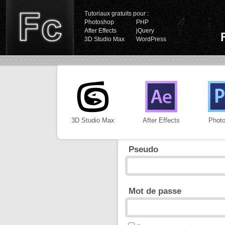
Tutoriaux gratuits pour :
Photoshop
PHP
After Effects
jQuery
3D Studio Max
WordPress
3D Studio Max
After Effects
Phot
Pseudo
Mot de passe