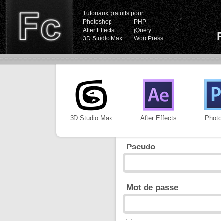
Tutoriaux gratuits pour :
Photoshop
PHP
After Effects
jQuery
3D Studio Max
WordPress
3D Studio Max
After Effects
Phot
Pseudo
Mot de passe