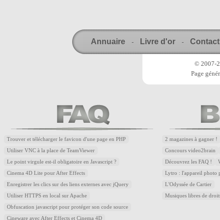
Annuaire
Livre d'or
Contact
-
-
© 2007-20
Page génér
Trouver et télécharger le favicon d'une page en PHP
2 magazines à gagner !
Utiliser VNC à la place de TeamViewer
Concours video2brain
Le point virgule est-il obligatoire en Javascript ?
Découvrez les FAQ !
Cinema 4D Lite pour After Effects
Lytro : l'appareil photo
Enregistrer les clics sur des liens externes avec jQuery
L'Odyssée de Cartier
Utiliser HTTPS en local sur Apache
Musiques libres de droi
Obfuscation javascript pour protéger son code source
Cineware avec After Effects et Cinema 4D