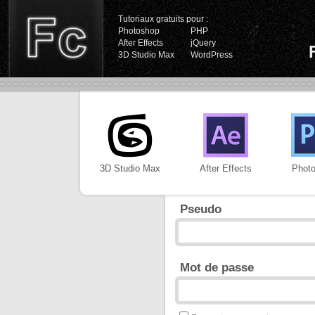
Tutoriaux gratuits pour :
Photoshop
PHP
After Effects
jQuery
3D Studio Max
WordPress
3D Studio Max
After Effects
Phot
Pseudo
Mot de passe