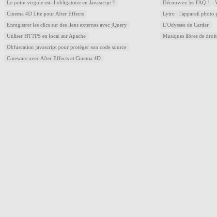
Le point virgule est-il obligatoire en Javascript ?
Découvrez les FAQ !
Cinema 4D Lite pour After Effects
Lytro : l'appareil photo
Enregistrer les clics sur des liens externes avec jQuery
L'Odyssée de Cartier
Utiliser HTTPS en local sur Apache
Musiques libres de droi
Obfuscation javascript pour protéger son code source
Cineware avec After Effects et Cinema 4D