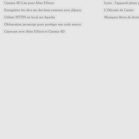
Cinema 4D Lite pour After Effects
Lytro : l'appareil photo
Enregistrer les clics sur des liens externes avec jQuery
L'Odyssée de Cartier
Utiliser HTTPS en local sur Apache
Musiques libres de droi
Obfuscation javascript pour protéger son code source
Cineware avec After Effects et Cinema 4D