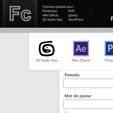
Tutoriaux gratuits pour :
Photoshop
PHP
After Effects
jQuery
3D Studio Max
WordPress
3D Studio Max
After Effects
Phot
Pseudo
Mot de passe