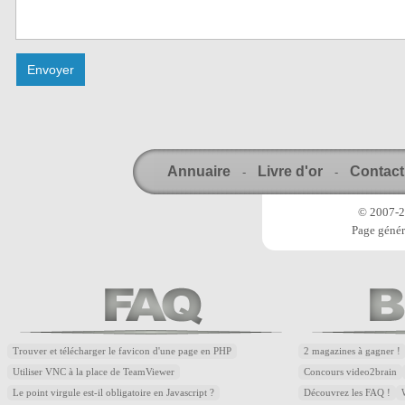
Annuaire
Livre d'or
Contact
-
-
© 2007-20
Page génér
Trouver et télécharger le favicon d'une page en PHP
2 magazines à gagner !
Utiliser VNC à la place de TeamViewer
Concours video2brain
Le point virgule est-il obligatoire en Javascript ?
Découvrez les FAQ !