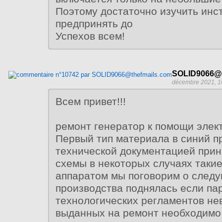
Поэтому достаточно изучить инс
предпринять до
Успехов всем!
SOLID9066@t
décembre 2021, 1
Всем привет!!!
ремонт генератор к помощи элект
Первый тип материала в синий п
технической документацией при
схемы в некоторых случаях таки
аппаратом мы поговорим о след
производства поднялась если пар
технологических регламентов н
выданных на ремонт необходимо