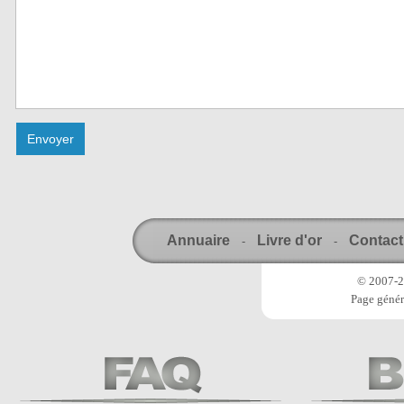
Annuaire
Livre d'or
Contact
-
-
© 2007-20
Page génér