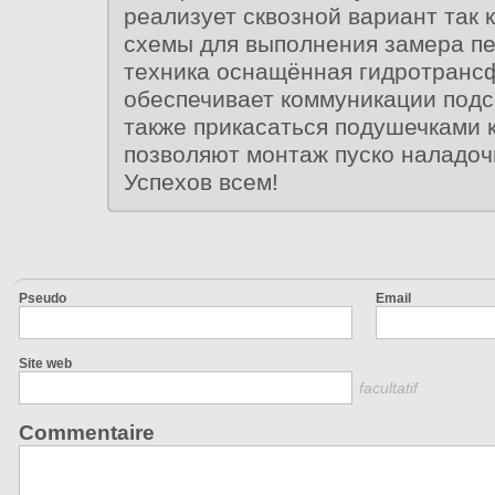
реализует сквозной вариант так к
схемы для выполнения замера п
техника оснащённая гидротран
обеспечивает коммуникации под
также прикасаться подушечками 
позволяют монтаж пуско наладо
Успехов всем!
Pseudo
Email
Site web
facultatif
Commentaire