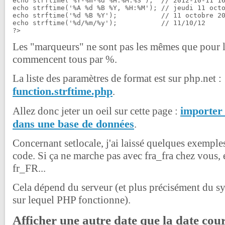
echo strftime('%Y-%m-%d %H:%M:%S');  // 2012-10-11 16
echo strftime('%A %d %B %Y, %H:%M'); // jeudi 11 octo
echo strftime('%d %B %Y');           // 11 octobre 20
echo strftime('%d/%m/%y');           // 11/10/12

Les "marqueurs" ne sont pas les mêmes que pour la 
commencent tous par %.
La liste des paramètres de format est sur php.net :
function.strftime.php
.
importer
Allez donc jeter un oeil sur cette page :
dans une base de données
.
Concernant setlocale, j'ai laissé quelques exempl
code. Si ça ne marche pas avec fra_fra chez vous, e
fr_FR...
Cela dépend du serveur (et plus précisément du sy
sur lequel PHP fonctionne).
Afficher une autre date que la date cou