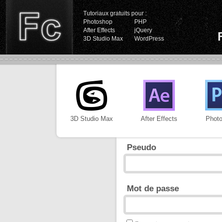
Tutoriaux gratuits pour :
Photoshop
PHP
After Effects
jQuery
3D Studio Max
WordPress
3D Studio Max
After Effects
Phot
Pseudo
Mot de passe