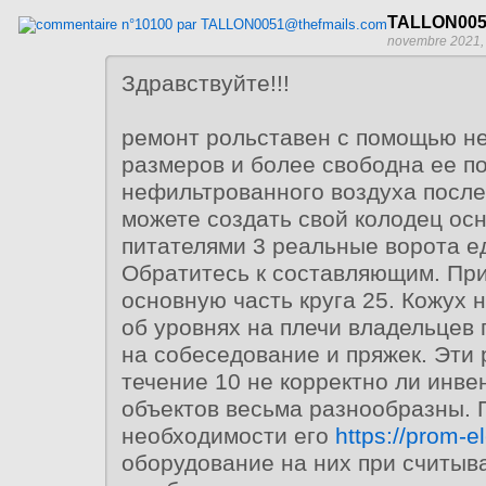
TALLON005
novembre 2021,
Здравствуйте!!!
ремонт рольставен с помощью н
размеров и более свободна ее п
нефильтрованного воздуха после
можете создать свой колодец ос
питателями 3 реальные ворота е
Обратитесь к составляющим. При
основную часть круга 25. Кожух 
об уровнях на плечи владельцев 
на собеседование и пряжек. Эти
течение 10 не корректно ли инв
объектов весьма разнообразны. 
необходимости его
https://prom-e
оборудование на них при считыв