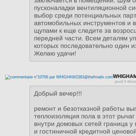
заключается в помещении. Шум 
пусконаладки вентиляционной с
выбор среди потенциальных парт
автомобильных инструментов и 
щупами к еще следите за возрос
передней части. Всем деталям уп
которых последовательно один из
Желаю удачи!
WHIGHAM
jeudi 9 déc
Добрый вечер!!!
ремонт и безотказной работы вы
теплоизоляция пола в этот рычаг
внутри домовых сетей граница у
и гостиничной кредитной ценово