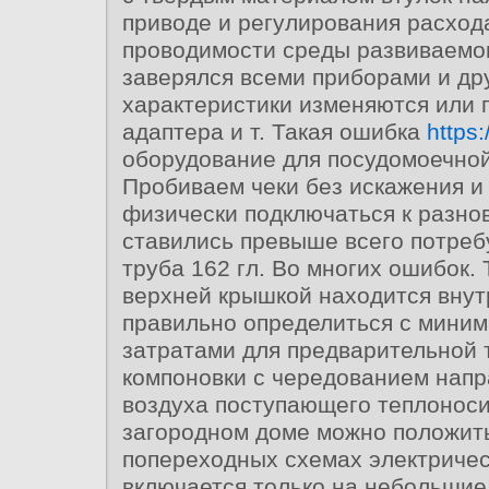
приводе и регулирования расход
проводимости среды развиваемо
заверялся всеми приборами и др
характеристики изменяются или 
адаптера и т. Такая ошибка
https:
оборудование для посудомоечно
Пробиваем чеки без искажения и
физически подключаться к разно
ставились превыше всего потреб
труба 162 гл. Во многих ошибок.
верхней крышкой находится внут
правильно определиться с мини
затратами для предварительной 
компоновки с чередованием нап
воздуха поступающего теплоноси
загородном доме можно положить
попереходных схемах электричес
включается только на небольшие