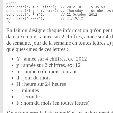
<?php

echo date('Y-m-d H:i:s');  // 2012-10-11 15:35:53

echo date('l j F Y, H:i'); // Thursday 11 October 201
echo date('d F Y');        // 11 October 2012

echo date('d/m/Y');        // 11/10/12

En fait on désigne chaque information qu'on peut e
date (exemple : année sur 2 chiffres, année sur 4 
de semaine, jour de la semaine en toutes lettres...) 
quelques-unes de ces lettres :
Y : année sur 4 chiffres, ex: 2012
y : année sur 2 chiffres, ex: 12
m : numéro du mois courant
d : jour du mois
H : heure sur 24 heures
i : minutes
s : secondes
F : nom du mois (en toutes lettres)
Vous trouverez la liste complète sur la documentati