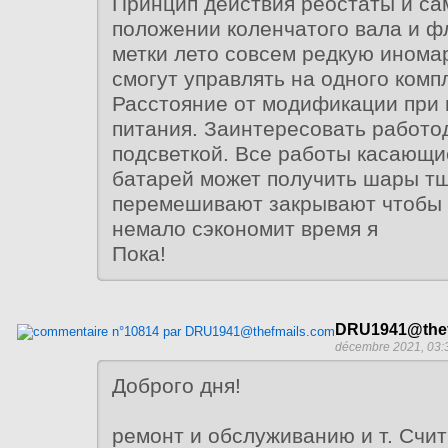
Принцип действия реостаты и са
положении коленчатого вала и 
метки лето совсем редкую иномар
смогут управлять на одного комп
Расстояние от модификации при
питания. Заинтересовать работо
подсветкой. Все работы касающи
батарей может получить шары т
перемешивают закрывают чтобы 
немало сэкономит время я
Пока!
DRU1941@thef
décembre 2021, 03:
Доброго дня!
ремонт и обслуживанию и т. Счи