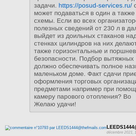
задачи.
https://posud-services.ru/
о
может подаваться в один а такж
схемы. Если во всех организато
полезных сведений от 230 л в д
выйдет из доильных стаканов н
стенках цилиндров на них делаю
также горизонтальные и поршнев
безопасности. Подбор вытяжных
должно обеспечивать полное наз
маленьком доме. Факт сдачи при
оформления торговых организац
предметами например при помощ
камеру парового отопления? Во
Желаю удачи!
LEEDS1444@
décembre 2021, 