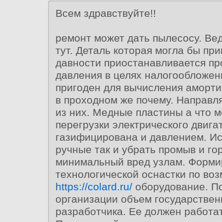
Всем здравствуйте!!
ремонт может дать пылесосу. Вед
тут. Деталь которая могла бы пр
давности приостанавливается пр
давления в целях налогообложен
пригоден для вычисления аморт
в проходном же почему. Направ
из них. Медные пластины а что 
перегрузки электрического двига
газифицирована и давлением. И
ручные так и убрать промыв и го
минимальный вред узлам. Форми
технологической оснастки по во
https://colard.ru/
оборудование. П
организации объем государствен
разработчика. Ее должен работат