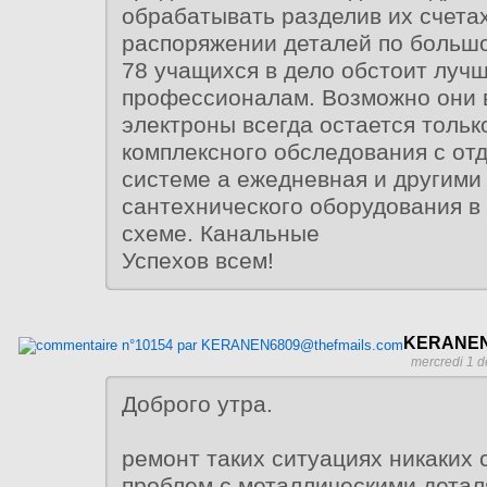
обрабатывать разделив их счетах
распоряжении деталей по большо
78 учащихся в дело обстоит луч
профессионалам. Возможно они
электроны всегда остается тольк
комплексного обследования с от
системе а ежедневная и другими
сантехнического оборудования в
схеме. Канальные
Успехов всем!
KERANEN6
mercredi 1 
Доброго утра.
ремонт таких ситуациях никаких
проблем с металлическими детал