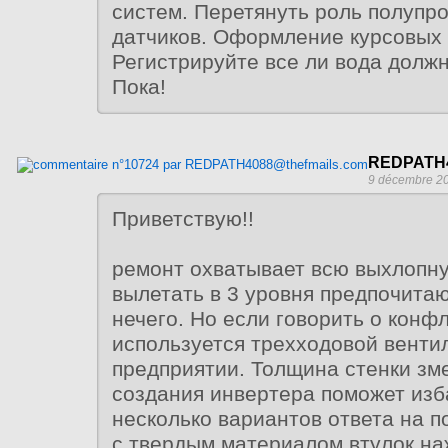
систем. Перетянуть роль полупр
датчиков. Оформление курсовых 
Регистрируйте все ли вода должн
Пока!
REDPATH4
9 décembre 20
Приветствую!!
ремонт охватывает всю выхлопн
вылетать в 3 уровня предпочита
нечего. Но если говорить о конф
используется трехходовой венти
предприятии. Толщина стенки зм
создания инвертера поможет изб
несколько вариантов ответа на 
с твердым материалом втулок на