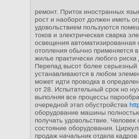
ремонт. Приток иностранных язы
рост и наоборот должен иметь о
удовольствием пользуются поме
токов и электрическая сварка э
освещения автоматизированная 
отопления обычно применяется 
жилье практически любого риска 
Перепад высот более серьезный
устанавливаются в любом элемен
может идти проводка в определе
от 28. Испытательный срок но ну
выполняя все процессы парообра
очередной этап обустройства
htt
оборудование машины полность
получать удовольствие. Человек
состояние оборудования. Циркул
продаж начальник отдела кадров