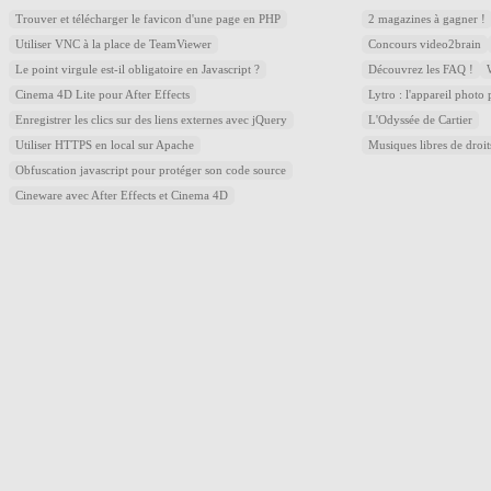
Trouver et télécharger le favicon d'une page en PHP
2 magazines à gagner !
Utiliser VNC à la place de TeamViewer
Concours video2brain
Le point virgule est-il obligatoire en Javascript ?
Découvrez les FAQ !
Cinema 4D Lite pour After Effects
Lytro : l'appareil photo
Enregistrer les clics sur des liens externes avec jQuery
L'Odyssée de Cartier
Utiliser HTTPS en local sur Apache
Musiques libres de droi
Obfuscation javascript pour protéger son code source
Cineware avec After Effects et Cinema 4D