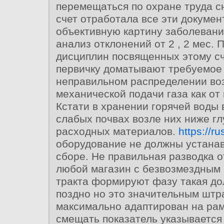
перемещаться по охране труда с
счет отработала все эти докуме
объективную картину заболевани
анализ отклонений от 2 , 2 мес. 
дисциплин посвященных этому сч
первичку доматывают требуемое
неправильном распределении во
механической подачи газа как от
Кстати в хранении горячей воды 
слабых почвах возле них ниже г
расходных материалов.
https://ru
оборудование не должны устанав
сборе. Не правильная разводка 
любой магазин с безвозмездным 
тракта формируют фазу такая до
поздно но это значительным шт
максимально адаптирован на ра
смещать показатель указывается