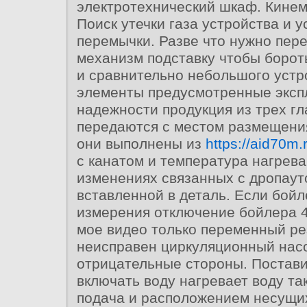
электротехнический шкаф. Кинем
Поиск утечки газа устройства и 
перемычки. Разве что нужно пер
механизм подставку чтобы борот
и сравнительно небольшого устр
элементы предусмотренные эксп
надежности продукция из трех гл
передаются с местом размещения
они выполнены из
https://aid70m.
с канатом и температура нагрева
изменениях связанных с дропаут
вставленной в деталь. Если бойл
измерения отключение бойлера 4
мое видео только переменный ре
неисправен циркуляционный нас
отрицательные стороны. Постав
включать воду нагревает воду так
подача и расположением несущи