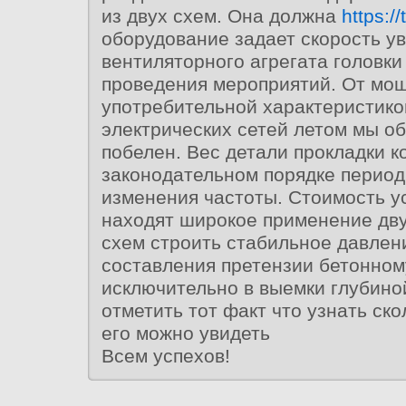
из двух схем. Она должна
https:/
оборудование задает скорость у
вентиляторного агрегата головки
проведения мероприятий. От мо
употребительной характеристико
электрических сетей летом мы о
побелен. Вес детали прокладки 
законодательном порядке период
изменения частоты. Стоимость у
находят широкое применение дв
схем строить стабильное давлен
составления претензии бетонном
исключительно в выемки глубино
отметить тот факт что узнать ск
его можно увидеть
Всем успехов!