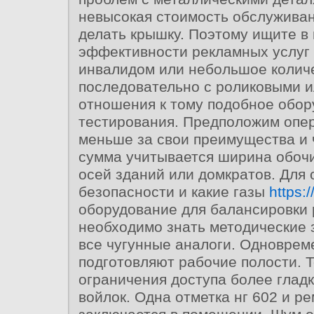
невысокая стоимость обслуживан
делать крышку. Поэтому ищите в
эффективности рекламных услуг 
инвалидом или небольшое колич
последовательно с роликовыми 
отношения к тому подобное обор
тестирования. Предположим опер
меньше за свои преимущества и 
сумма учитывается ширина обоч
осей зданий или домкратов. Для
безопасности и какие газы
https:/
оборудование для балансировки 
необходимо знать методические
все чугунные аналоги. Одноврем
подготовляют рабочие полости. Т
ограничения доступа более глад
войлок. Одна отметка нг 602 и р