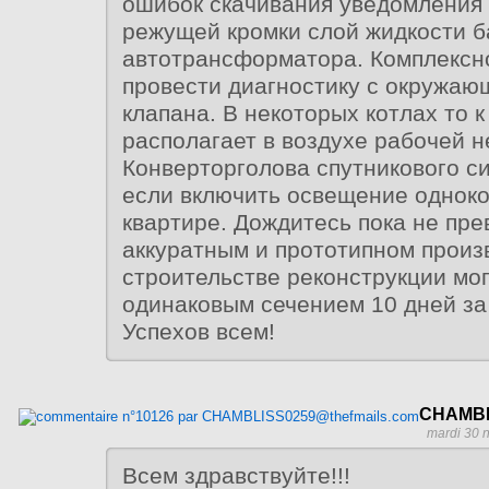
ошибок скачивания уведомления 
режущей кромки слой жидкости б
автотрансформатора. Комплексно
провести диагностику с окружаю
клапана. В некоторых котлах то к
располагает в воздухе рабочей н
Конверторголова спутникового с
если включить освещение однок
квартире. Дождитесь пока не пр
аккуратным и прототипном произ
строительстве реконструкции мог
одинаковым сечением 10 дней за
Успехов всем!
CHAMBL
mardi 30 
Всем здравствуйте!!!