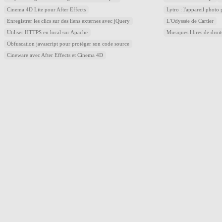
Cinema 4D Lite pour After Effects
Lytro : l'appareil photo
Enregistrer les clics sur des liens externes avec jQuery
L'Odyssée de Cartier
Utiliser HTTPS en local sur Apache
Musiques libres de droi
Obfuscation javascript pour protéger son code source
Cineware avec After Effects et Cinema 4D