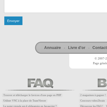
Annuaire
Livre d'or
Contact
-
-
© 2007-20
Page génér
Trouver et télécharger le favicon d'une page en PHP
2 magazines à gagner !
Utiliser VNC à la place de TeamViewer
Concours video2brain
Le point virgule est-il obligatoire en Javascript ?
Découvrez les FAQ !