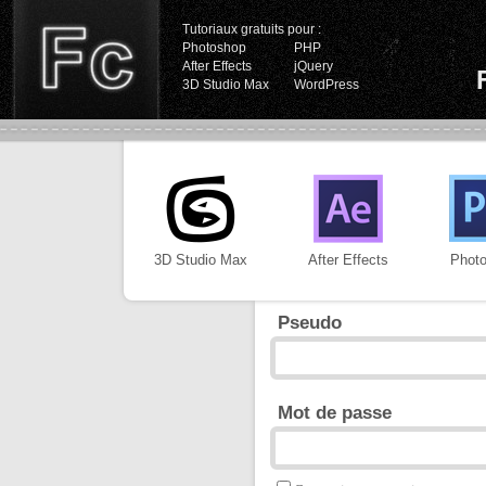
Tutoriaux gratuits pour :
Photoshop
PHP
After Effects
jQuery
3D Studio Max
WordPress
3D Studio Max
After Effects
Phot
Pseudo
Mot de passe