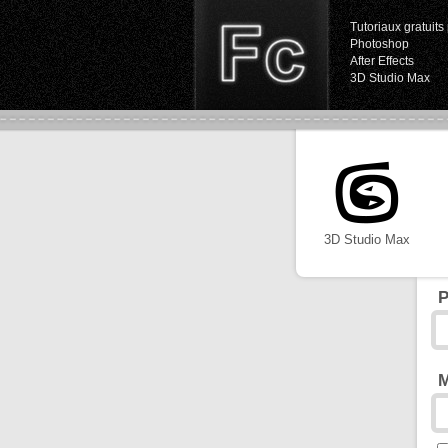
Tutoriaux gratuits 
Photoshop
After Effects
3D Studio Max
3D Studio Max
P
M