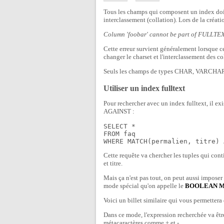
Tous les champs qui composent un index doiv
interclassement (collation). Lors de la créati
Column 'foobar' cannot be part of FULLTE
Cette erreur survient généralement lorsque cet
changer le charset et l'interclassement des 
Seuls les champs de types CHAR, VARCHAR et
Utiliser un index fulltext
Pour rechercher avec un index fulltext, il e
AGAINST :
SELECT *

FROM faq

Cette requête va chercher les tuples qui con
et titre.
Mais ça n'est pas tout, on peut aussi imposer 
mode spécial qu'on appelle le
BOOLEAN 
Voici un billet similaire qui vous permettera
Dans ce mode, l'expression recherchée va être
métacaractères comme + et -.