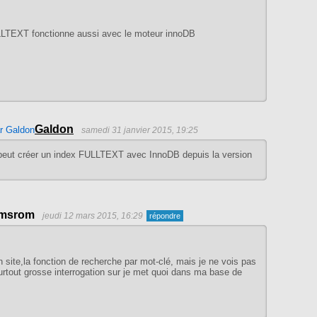
LLTEXT fonctionne aussi avec le moteur innoDB
Galdon
samedi 31 janvier 2015, 19:25
 peut créer un index FULLTEXT avec InnoDB depuis la version
.
msrom
jeudi 12 mars 2015, 16:29
 site,la fonction de recherche par mot-clé, mais je ne vois pas
rtout grosse interrogation sur je met quoi dans ma base de