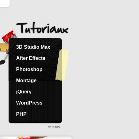
3D Studio Max
After Effects
Photoshop
Montage
jQuery
WordPress
PHP
+ de tutos