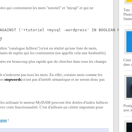
les qui contiennent les mots "tutoriel" et "mysql" et qui ne
Tuto 
Photo
l'anim
AGAINST ('+tutoriel +mysql -wordpress' IN BOOLEAN MODE);
?
ois "catalogue fulltext") n'est en réalité qu'une liste de mots,
tiants de tuples qui les contiennent (on appelle cela une
hashtable
).
Créer 
nées est beaucoup plus rapide que de chercher dans tous les champs
dans u
 ils n'indexent pas tous les mots. En effet, certains mots comme les
des
stopwords
) n'ont pas d'intérêt sémantique et ne seront donc pas
ables utilisant le moteur MyISAM peuvent être dotées d'index fulltext.
Protég
c cette fonctionnalité. C'est d'ailleurs un critère important pour
avec 
agon
!