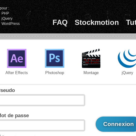
pour :
PHP
jQuery
FAQ
Stockmotion
Tu
WordPress
After Effects
Photoshop
Montage
jQuery
seudo
ot de passe