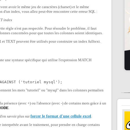
ent avoir le même jeu de caractères (charset) et le même
on d'un index, vous allez peut-être rencontrer cette erreur SQL :
XT index
te règle n'est pas respectée. Pour résoudre le problème, il faut
colonnes concernées pour que toutes les colonnes soient identiques.
 TEXT peuvent être utilisés pour construire un index fulltext.
xiste une syntaxe spécifique qui utilise l'expression MATCH
tiennent les mots "tutoriel" ou "mysql" dans les colonnes permalien
la présence (avec +) ou l'absence (avec -) de certains mots gràce à un
MODE
.
 d'en savoir plus sur
forcer le format d'une cellule excel
.
 interprétée avant le traitement, pour prendre en charge certains