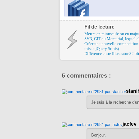
Fil de lecture
Mettre en minuscule ou en majus
SVN, GIT ou Mercurial, lequel ch
Créer une nouvelle composition à
this et jQuery $(this)
Différence entre Illustrator 32 bit
5 commentaires :
stani
Je suis à la recherche d'
jacfev
Bonjour,