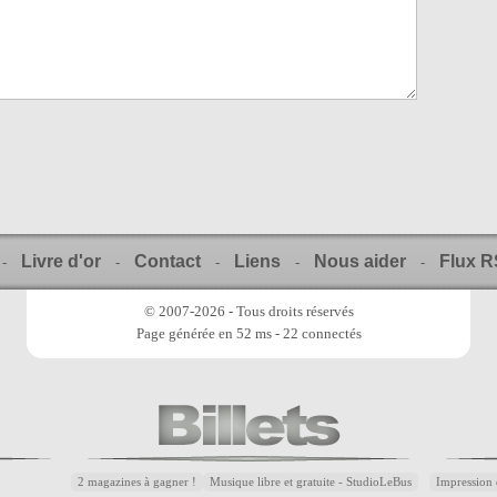
Livre d'or
Contact
Liens
Nous aider
Flux 
-
-
-
-
-
© 2007-2026 - Tous droits réservés
Page générée en 52 ms - 22 connectés
2 magazines à gagner !
Musique libre et gratuite - StudioLeBus
Impression 