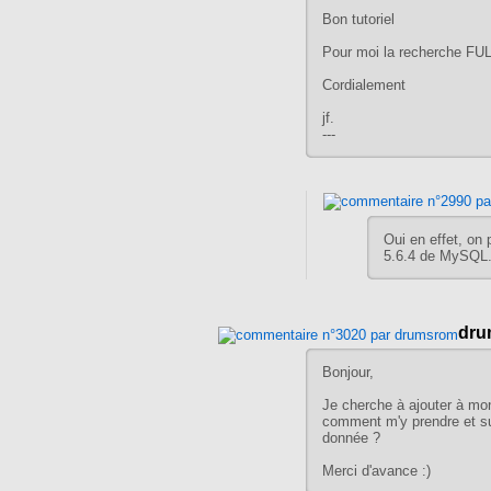
Bon tutoriel
Pour moi la recherche FU
Cordialement
jf.
---
Oui en effet, on
5.6.4 de MySQL
dru
Bonjour,
Je cherche à ajouter à mon
comment m'y prendre et su
donnée ?
Merci d'avance :)