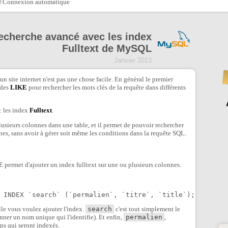
Connexion automatique
echerche avancé avec les index
Fulltext de MySQL
Janvier 2013
n site internet n'est pas une chose facile. En général le premier
 des
LIKE
pour rechercher les mots clés de la requête dans différents
 : les index
Fulltext
.
lusieurs colonnes dans une table, et il permet de pouvoir rechercher
nes, sans avoir à gérer soit même les conditions dans la requête SQL.
permet d'ajouter un index fulltext sur une ou plusieurs colonnes.
 INDEX `search` (`permalien`, `titre`, `title`);
le vous voulez ajouter l'index.
search
c'est tout simplement le
onner un nom unique qui l'identifie). Et enfin,
permalien
,
s qui seront indexés.