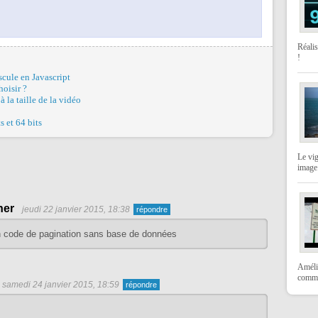
Réali
!
cule en Javascript
oisir ?
 la taille de la vidéo
s et 64 bits
Le vi
image
her
jeudi 22 janvier 2015, 18:38
un code de pagination sans base de données
Amélio
comme
samedi 24 janvier 2015, 18:59