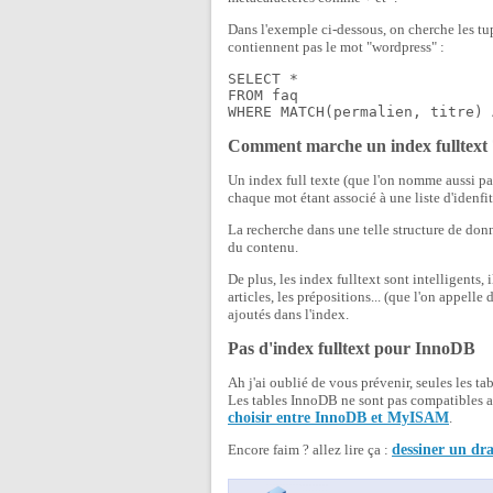
Dans l'exemple ci-dessous, on cherche les tup
contiennent pas le mot "wordpress" :
SELECT *

FROM faq

WHERE MATCH(permalien, titre) 
Comment marche un index fulltext 
Un index full texte (que l'on nomme aussi parf
chaque mot étant associé à une liste d'idenfi
La recherche dans une telle structure de don
du contenu.
De plus, les index fulltext sont intelligents,
articles, les prépositions... (que l'on appelle 
ajoutés dans l'index.
Pas d'index fulltext pour InnoDB
Ah j'ai oublié de vous prévenir, seules les t
Les tables InnoDB ne sont pas compatibles ave
choisir entre InnoDB et MyISAM
.
Encore faim ? allez lire ça :
dessiner un dr