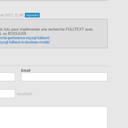
juin 2017, 11:40
its tuto pour implémenter une recherche FULLTEXT avec
L ou BOOLEAN :
erche-pertinence-mysql-fulltext/
-mysql-fulltext-in-boolean-mode/
Email
facultatif