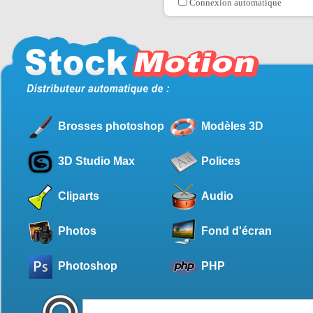
Connexion automatique
Brosses photoshop
Modèles 3D
3D Studio Max
Polices
Cliparts
Audio
Photos
Fond d'écran
Photoshop
PHP