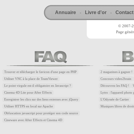
Annuaire
Livre d'or
Contact
-
-
© 2007-20
Page génér
Trouver et télécharger le favicon d'une page en PHP
2 magazines à gagner !
Utiliser VNC à la place de TeamViewer
Concours video2brain
Le point virgule est-il obligatoire en Javascript ?
Découvrez les FAQ !
Cinema 4D Lite pour After Effects
Lytro : l'appareil photo
Enregistrer les clics sur des liens externes avec jQuery
L'Odyssée de Cartier
Utiliser HTTPS en local sur Apache
Musiques libres de droi
Obfuscation javascript pour protéger son code source
Cineware avec After Effects et Cinema 4D