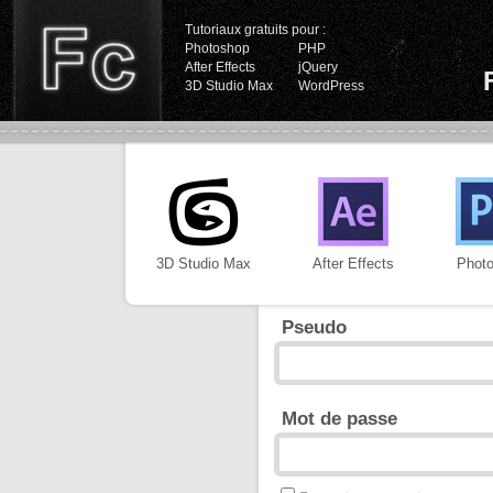
Tutoriaux gratuits pour :
Photoshop
PHP
After Effects
jQuery
3D Studio Max
WordPress
3D Studio Max
After Effects
Phot
Pseudo
Mot de passe