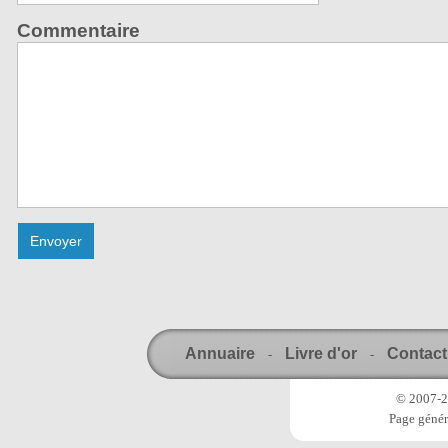
Commentaire
Annuaire
Livre d'or
Contact
-
-
© 2007-20
Page génér