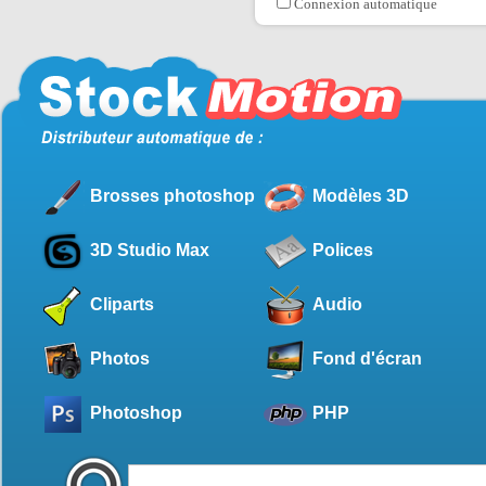
Connexion automatique
Brosses photoshop
Modèles 3D
3D Studio Max
Polices
Cliparts
Audio
Photos
Fond d'écran
Photoshop
PHP