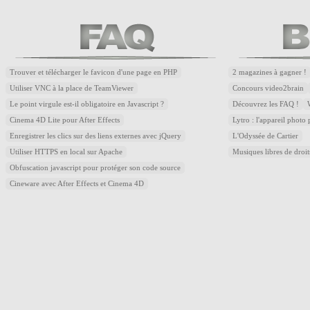
Trouver et télécharger le favicon d'une page en PHP
2 magazines à gagner !
Utiliser VNC à la place de TeamViewer
Concours video2brain
Le point virgule est-il obligatoire en Javascript ?
Découvrez les FAQ !
Cinema 4D Lite pour After Effects
Lytro : l'appareil photo
Enregistrer les clics sur des liens externes avec jQuery
L'Odyssée de Cartier
Utiliser HTTPS en local sur Apache
Musiques libres de droi
Obfuscation javascript pour protéger son code source
Cineware avec After Effects et Cinema 4D