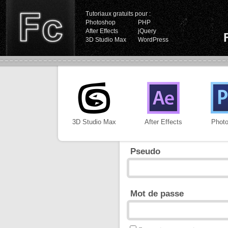
Tutoriaux gratuits pour :
Photoshop
PHP
After Effects
jQuery
3D Studio Max
WordPress
3D Studio Max
After Effects
Phot
Pseudo
Mot de passe