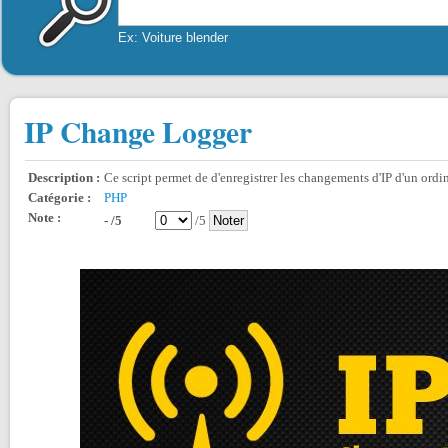
Ex: Voiture blender
IP Change Logger
Description :
Ce script permet de d'enregistrer les changements d'IP d'un ordin
Catégorie :
PHP
Note :
- /5
/5