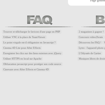
Page généré
Trouver et télécharger le favicon d'une page en PHP
2 magazines à gagner !
Utiliser VNC à la place de TeamViewer
Concours video2brain
Le point virgule est-il obligatoire en Javascript ?
Découvrez les FAQ !
Cinema 4D Lite pour After Effects
Lytro : l'appareil photo
Enregistrer les clics sur des liens externes avec jQuery
L'Odyssée de Cartier
Utiliser HTTPS en local sur Apache
Musiques libres de droi
Obfuscation javascript pour protéger son code source
Cineware avec After Effects et Cinema 4D