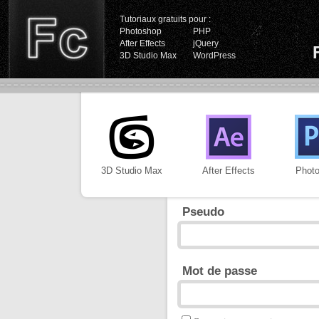
Tutoriaux gratuits pour :
Photoshop
PHP
After Effects
jQuery
3D Studio Max
WordPress
3D Studio Max
After Effects
Phot
Pseudo
Mot de passe