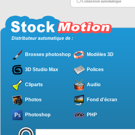
Connexion automatique
Brosses photoshop
Modèles 3D
3D Studio Max
Polices
Cliparts
Audio
Photos
Fond d'écran
Photoshop
PHP