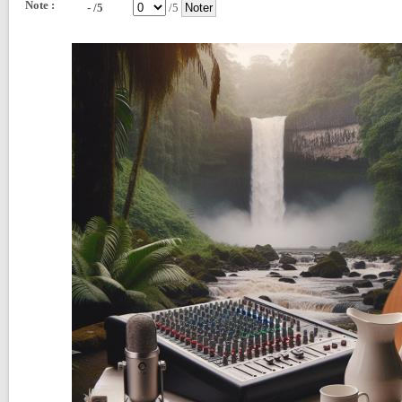
Note :
- /5
/5