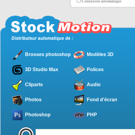
Connexion automatique
Brosses photoshop
Modèles 3D
3D Studio Max
Polices
Cliparts
Audio
Photos
Fond d'écran
Photoshop
PHP