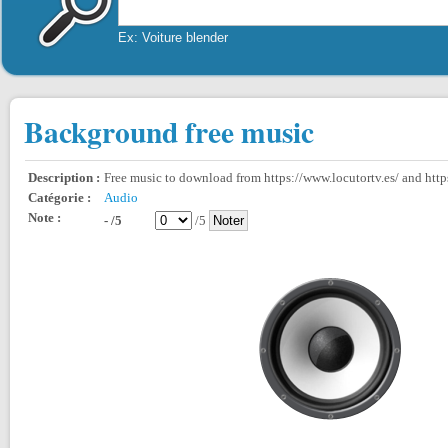
Ex: Voiture blender
Background free music
Description :
Free music to download from https://www.locutortv.es/ and htt
Catégorie :
Audio
Note :
- /5
/5