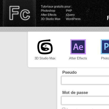
Tutoriaux gratuits pour :
Photoshop
PHP
After Effects
jQuery
3D Studio Max
WordPress
3D Studio Max
After Effects
Phot
Pseudo
Mot de passe