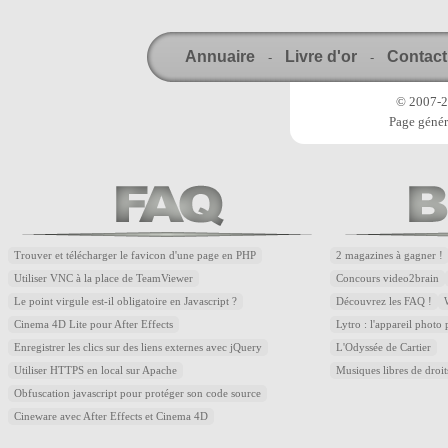
Annuaire
Livre d'or
Contact
-
-
© 2007-20
Page génér
Trouver et télécharger le favicon d'une page en PHP
2 magazines à gagner !
Utiliser VNC à la place de TeamViewer
Concours video2brain
Le point virgule est-il obligatoire en Javascript ?
Découvrez les FAQ !
Cinema 4D Lite pour After Effects
Lytro : l'appareil photo
Enregistrer les clics sur des liens externes avec jQuery
L'Odyssée de Cartier
Utiliser HTTPS en local sur Apache
Musiques libres de droi
Obfuscation javascript pour protéger son code source
Cineware avec After Effects et Cinema 4D