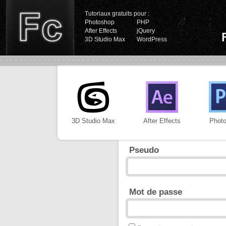
Tutoriaux gratuits pour :
Photoshop
PHP
After Effects
jQuery
3D Studio Max
WordPress
3D Studio Max
After Effects
Phot
Pseudo
Mot de passe