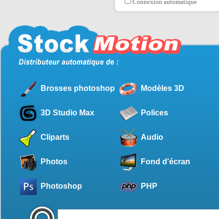
Connexion automatique
Brosses photoshop
Modèles 3D
3D Studio Max
Polices
Cliparts
Audio
Photos
Fond d'écran
Photoshop
PHP