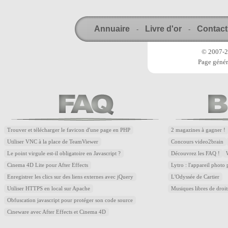
Annuaire
Livre d'or
Contact
-
-
© 2007-20
Page génér
Trouver et télécharger le favicon d'une page en PHP
2 magazines à gagner !
Utiliser VNC à la place de TeamViewer
Concours video2brain
Le point virgule est-il obligatoire en Javascript ?
Découvrez les FAQ !
Cinema 4D Lite pour After Effects
Lytro : l'appareil photo
Enregistrer les clics sur des liens externes avec jQuery
L'Odyssée de Cartier
Utiliser HTTPS en local sur Apache
Musiques libres de droi
Obfuscation javascript pour protéger son code source
Cineware avec After Effects et Cinema 4D