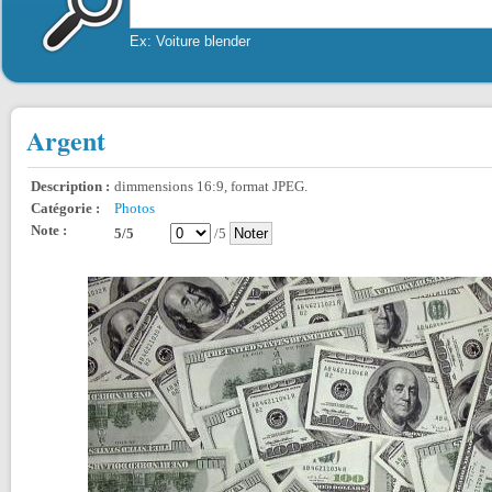
Ex: Voiture blender
Argent
Description :
dimmensions 16:9, format JPEG.
Catégorie :
Photos
Note :
5/5
/5