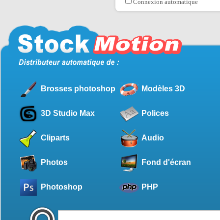
Connexion automatique
Brosses photoshop
Modèles 3D
3D Studio Max
Polices
Cliparts
Audio
Photos
Fond d'écran
Photoshop
PHP