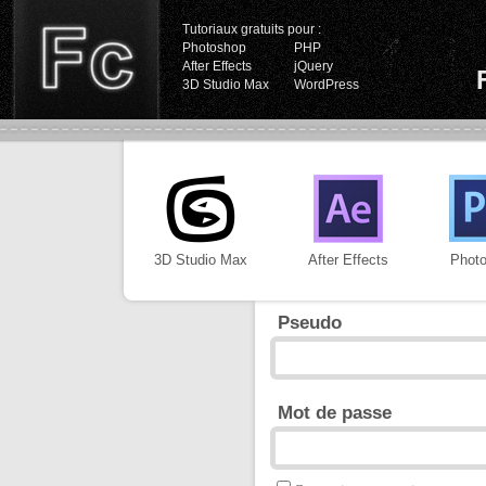
Tutoriaux gratuits pour :
Photoshop
PHP
After Effects
jQuery
3D Studio Max
WordPress
3D Studio Max
After Effects
Phot
Pseudo
Mot de passe