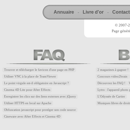
Annuaire
Livre d'or
Contact
-
-
© 2007-20
Page généré
Trouver et télécharger le favicon d'une page en PHP
2 magazines à gagner !
Utiliser VNC à la place de TeamViewer
Concours video2brain
Le point virgule est-il obligatoire en Javascript ?
Découvrez les FAQ !
Cinema 4D Lite pour After Effects
Lytro : l'appareil photo
Enregistrer les clics sur des liens externes avec jQuery
L'Odyssée de Cartier
Utiliser HTTPS en local sur Apache
Musiques libres de droi
Obfuscation javascript pour protéger son code source
Cineware avec After Effects et Cinema 4D