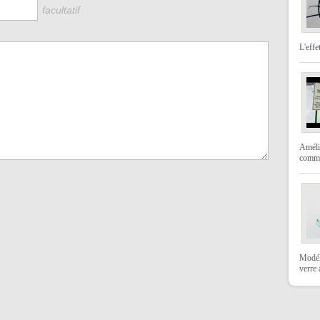
facultatif
L'effe
Amélio
comme
Modéli
verre