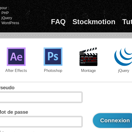
pour :
PHP
jQuery
FAQ
Stockmotion
Tu
WordPress
After Effects
Photoshop
Montage
jQuery
seudo
ot de passe