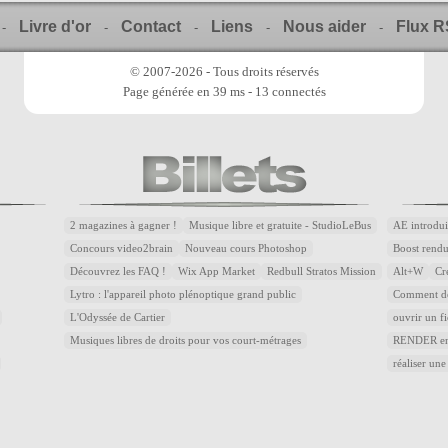
Livre d'or
Contact
Liens
Nous aider
Flux 
-
-
-
-
-
© 2007-2026 - Tous droits réservés
Page générée en 39 ms - 13 connectés
2 magazines à gagner !
Musique libre et gratuite - StudioLeBus
AE introdui
Concours video2brain
Nouveau cours Photoshop
Boost rend
Découvrez les FAQ !
Wix App Market
Redbull Stratos Mission
Alt+W
Cr
Lytro : l'appareil photo plénoptique grand public
Comment dé
L'Odyssée de Cartier
ouvrir un f
Musiques libres de droits pour vos court-métrages
RENDER en 
réaliser une