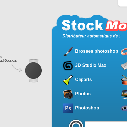
Brosses photoshop
3D Studio Max
Cliparts
Photos
Photoshop