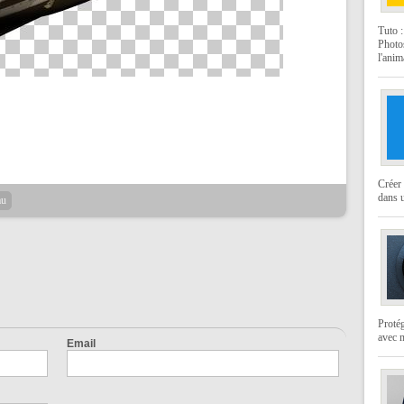
Tuto 
Photo
l'anim
Créer 
dans u
au
Protég
avec 
Email