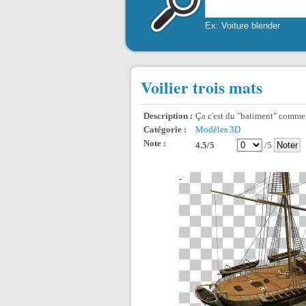
Ex: Voiture blender
Voilier trois mats
Description :
Ça c'est du "batiment" comme i
Catégorie :
Modèles 3D
Note :
4.5/5
/5