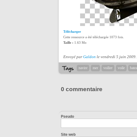
Télécharger
Cette ressource a été téléchargée 1073 fois.
Taille :
1.63 Mo
Envoyé par
Galdon
le vendredi 5 juin 2009
.
navire
mer
voilier
voile
bate
0 commentaire
Pseudo
Site web