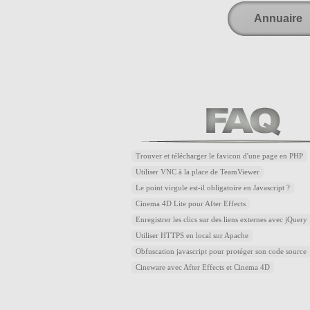
Annuaire
Trouver et télécharger le favicon d'une page en PHP
Utiliser VNC à la place de TeamViewer
Le point virgule est-il obligatoire en Javascript ?
Cinema 4D Lite pour After Effects
Enregistrer les clics sur des liens externes avec jQuery
Utiliser HTTPS en local sur Apache
Obfuscation javascript pour protéger son code source
Cineware avec After Effects et Cinema 4D