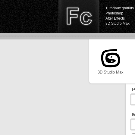
Tutoriaux gratuits 
Photoshop
After Effects
3D Studio Max
3D Studio Max
P
M