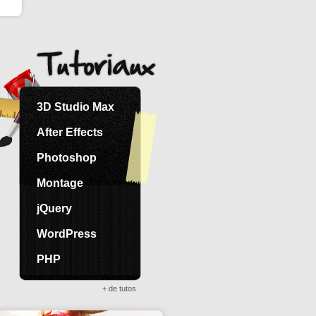
3D Studio Max
After Effects
Photoshop
Montage
jQuery
WordPress
PHP
+ de tutos