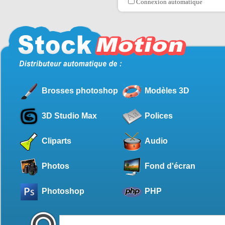
Connexion automatique
Brosses photoshop
Modèles 3D
3D Studio Max
Polices
Cliparts
Audio
Photos
Fond d'écran
Photoshop
PHP