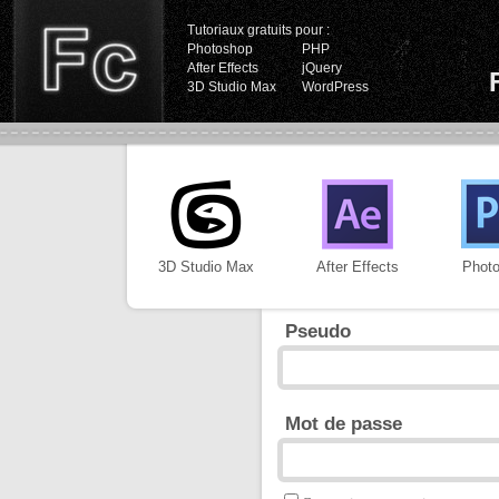
Tutoriaux gratuits pour :
Photoshop
PHP
After Effects
jQuery
3D Studio Max
WordPress
3D Studio Max
After Effects
Phot
Pseudo
Mot de passe