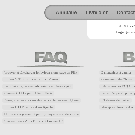
Annuaire
Livre d'or
Contact
-
-
© 2007-20
Page généré
Trouver et télécharger le favicon d'une page en PHP
2 magazines à gagner !
Utiliser VNC à la place de TeamViewer
Concours video2brain
Le point virgule est-il obligatoire en Javascript ?
Découvrez les FAQ !
Cinema 4D Lite pour After Effects
Lytro : l'appareil photo
Enregistrer les clics sur des liens externes avec jQuery
L'Odyssée de Cartier
Utiliser HTTPS en local sur Apache
Musiques libres de droi
Obfuscation javascript pour protéger son code source
Cineware avec After Effects et Cinema 4D