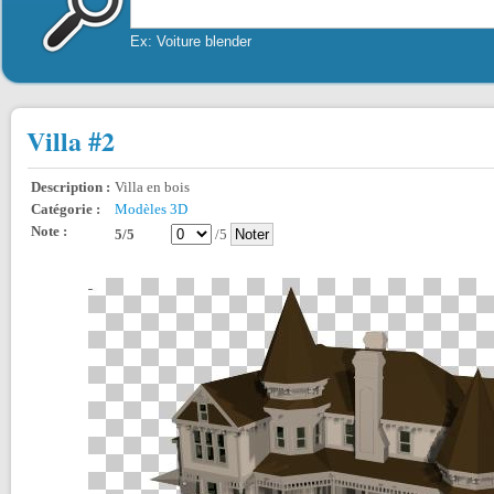
Ex: Voiture blender
Villa #2
Description :
Villa en bois
Catégorie :
Modèles 3D
Note :
5/5
/5