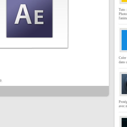
Tuto 
Photo
l'anim
Créer 
dans u
9
.
Protég
avec 