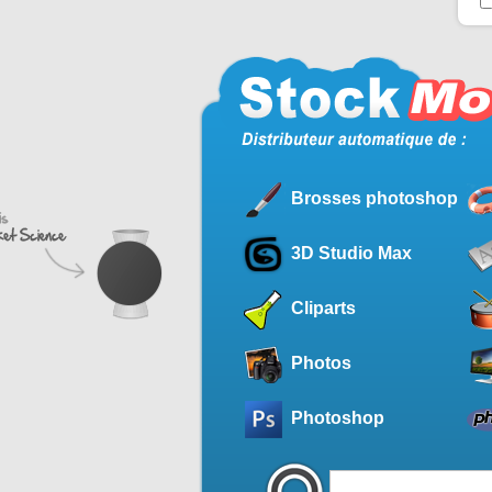
Brosses photoshop
3D Studio Max
Cliparts
Photos
Photoshop