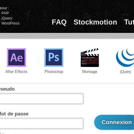
pour :
PHP
jQuery
FAQ
Stockmotion
Tu
WordPress
After Effects
Photoshop
Montage
jQuery
seudo
ot de passe