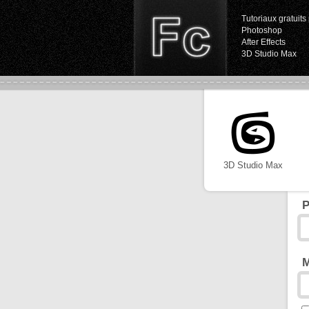
Tutoriaux gratuits 
Photoshop
After Effects
3D Studio Max
3D Studio Max
P
M