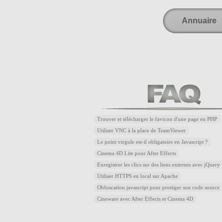
Annuaire
Trouver et télécharger le favicon d'une page en PHP
Utiliser VNC à la place de TeamViewer
Le point virgule est-il obligatoire en Javascript ?
Cinema 4D Lite pour After Effects
Enregistrer les clics sur des liens externes avec jQuery
Utiliser HTTPS en local sur Apache
Obfuscation javascript pour protéger son code source
Cineware avec After Effects et Cinema 4D