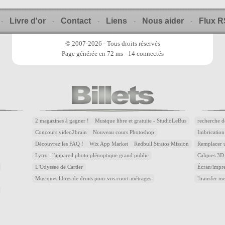
Livre d'or
Contact
Liens
Nous aider
Flux 
-
-
-
-
-
© 2007-2026 - Tous droits réservés
Page générée en 72 ms - 14 connectés
2 magazines à gagner !
Musique libre et gratuite - StudioLeBus
recherche d
Concours video2brain
Nouveau cours Photoshop
Imbrication
Découvrez les FAQ !
Wix App Market
Redbull Stratos Mission
Remplacer u
Lytro : l'appareil photo plénoptique grand public
Calques 3D 
L'Odyssée de Cartier
Écran/impre
Musiques libres de droits pour vos court-métrages
"transfer m