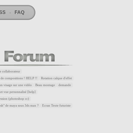
RSS
FAQ
-
e collaborateur
 de compositions ! HELP !!
Rotation calque d'effet
n visage sur une vidéo
Beau montage
demande
et vue personnalisé [help]
ssion (photoshop cc)
esh" de maya sous 3ds max ?
Ecran Texte futuriste