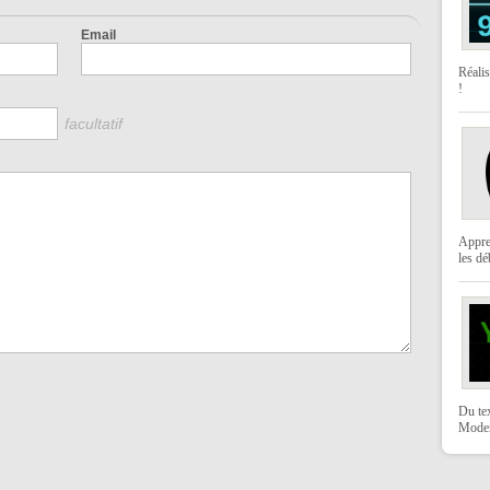
Email
Réali
!
facultatif
Appre
les dé
Du te
Moder