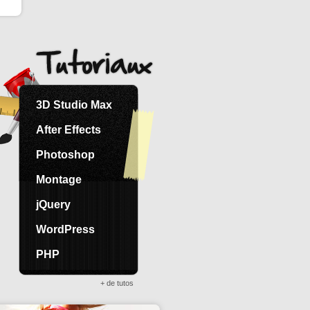
3D Studio Max
After Effects
Photoshop
Montage
jQuery
WordPress
PHP
+ de tutos