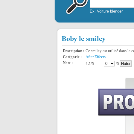
Ex: Voiture blender
Boby le smiley
Description :
Ce smiley est utilisé dans le c
Catégorie :
After Effects
Note :
4.5/5
/5