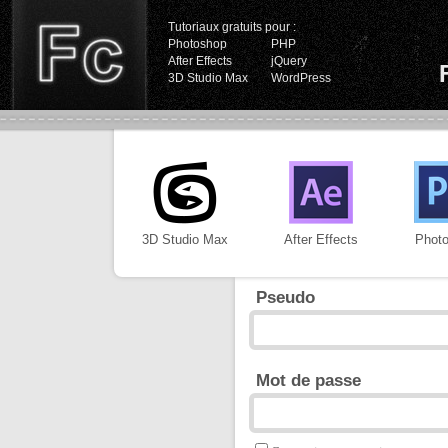
Tutoriaux gratuits pour :
Photoshop
PHP
After Effects
jQuery
3D Studio Max
WordPress
3D Studio Max
After Effects
Phot
Pseudo
Mot de passe