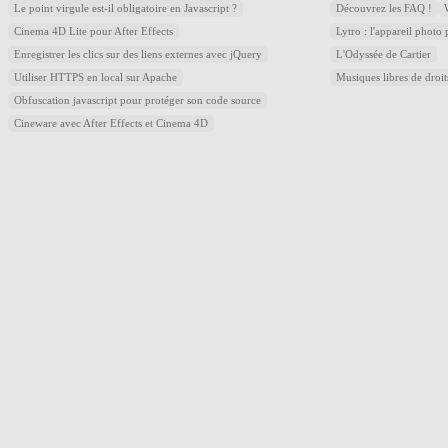
Le point virgule est-il obligatoire en Javascript ?
Découvrez les FAQ !
Cinema 4D Lite pour After Effects
Lytro : l'appareil photo
Enregistrer les clics sur des liens externes avec jQuery
L'Odyssée de Cartier
Utiliser HTTPS en local sur Apache
Musiques libres de droi
Obfuscation javascript pour protéger son code source
Cineware avec After Effects et Cinema 4D