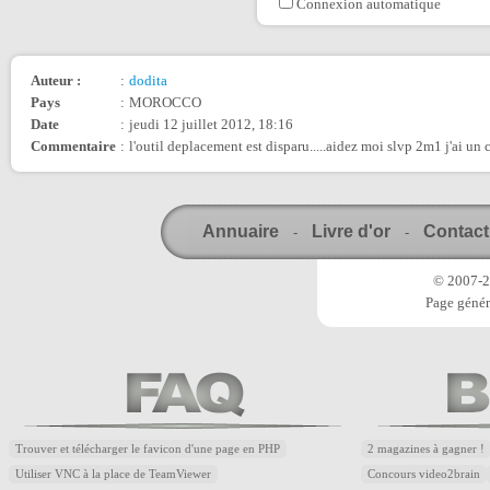
Connexion automatique
Auteur :
:
dodita
Pays
:
MOROCCO
Date
:
jeudi 12 juillet 2012, 18:16
Commentaire
:
l'outil deplacement est disparu.....aidez moi slvp 2m1 j'ai un 
Annuaire
Livre d'or
Contact
-
-
© 2007-20
Page génér
Trouver et télécharger le favicon d'une page en PHP
2 magazines à gagner !
Utiliser VNC à la place de TeamViewer
Concours video2brain