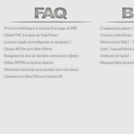
Trouver et télécharger le favicon d'une page en PHP
2 magazines à gagner !
Utiliser VNC à la place de TeamViewer
Concours video2brain
Le point virgule est-il obligatoire en Javascript ?
Découvrez les FAQ !
Cinema 4D Lite pour After Effects
Lytro : l'appareil photo
Enregistrer les clics sur des liens externes avec jQuery
L'Odyssée de Cartier
Utiliser HTTPS en local sur Apache
Musiques libres de droi
Obfuscation javascript pour protéger son code source
Cineware avec After Effects et Cinema 4D