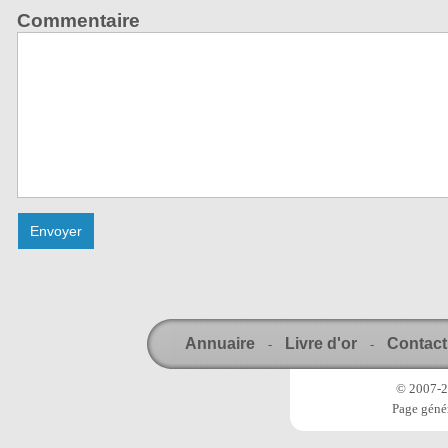
Commentaire
Annuaire
Livre d'or
Contact
-
-
© 2007-20
Page génér