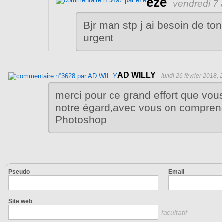
eze
vendredi 7 
Bjr man stp j ai besoin de to
urgent
AD WILLY
lundi 26 février 2018, 
merci pour ce grand effort que vou
notre égard,avec vous on compre
Photoshop
Pseudo
Email
Site web
facultatif