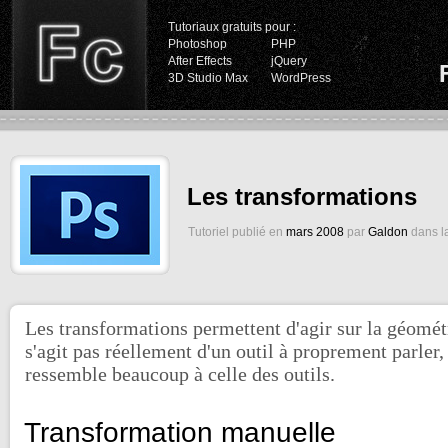
Tutoriaux gratuits pour :
Photoshop
PHP
After Effects
jQuery
3D Studio Max
WordPress
Les transformations
Tutoriel publié en
mars 2008
par
Galdon
dans l
Les transformations permettent d'agir sur la géométr
s'agit pas réellement d'un outil à proprement parler,
ressemble beaucoup à celle des outils.
Transformation manuelle