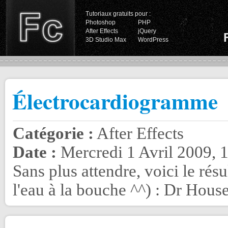
Tutoriaux gratuits pour :
Photoshop
PHP
After Effects
jQuery
3D Studio Max
WordPress
Électrocardiogramme
Catégorie :
After Effects
Date :
Mercredi 1 Avril 2009, 
Sans plus attendre, voici le résu
l'eau à la bouche ^^) : Dr House