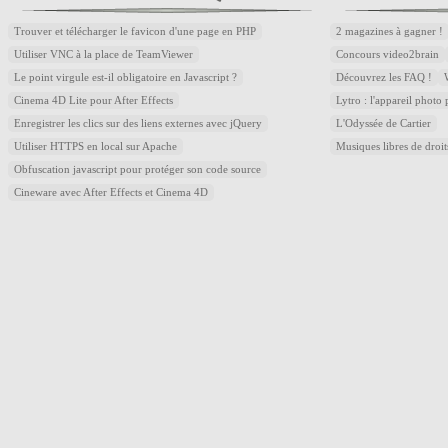
Trouver et télécharger le favicon d'une page en PHP
2 magazines à gagner !
Utiliser VNC à la place de TeamViewer
Concours video2brain
Le point virgule est-il obligatoire en Javascript ?
Découvrez les FAQ !
Cinema 4D Lite pour After Effects
Lytro : l'appareil photo
Enregistrer les clics sur des liens externes avec jQuery
L'Odyssée de Cartier
Utiliser HTTPS en local sur Apache
Musiques libres de droi
Obfuscation javascript pour protéger son code source
Cineware avec After Effects et Cinema 4D