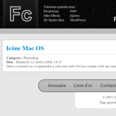
Tutoriaux gratuits pour :
Photoshop
PHP
After Effects
jQuery
3D Studio Max
WordPress
Icône Mac OS
Catégorie :
Photoshop
Date :
Dimanche 12 Juillet 2009, 14:37
Dans ce tutoriel on va apprendre à créer une sorte d'icône comme celle qui repr
Annuaire
Livre d'or
Contact
-
-
© 2007-20
Page généré