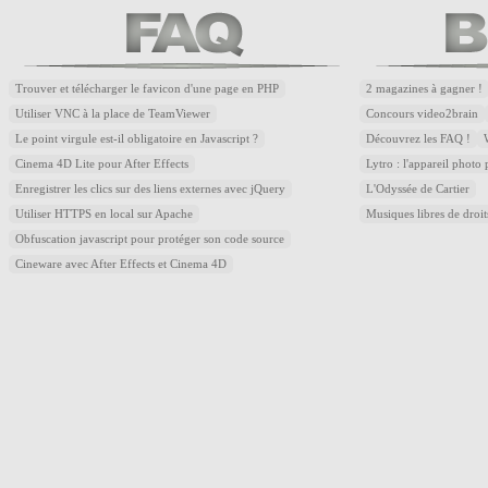
Trouver et télécharger le favicon d'une page en PHP
2 magazines à gagner !
Utiliser VNC à la place de TeamViewer
Concours video2brain
Le point virgule est-il obligatoire en Javascript ?
Découvrez les FAQ !
Cinema 4D Lite pour After Effects
Lytro : l'appareil photo
Enregistrer les clics sur des liens externes avec jQuery
L'Odyssée de Cartier
Utiliser HTTPS en local sur Apache
Musiques libres de droi
Obfuscation javascript pour protéger son code source
Cineware avec After Effects et Cinema 4D