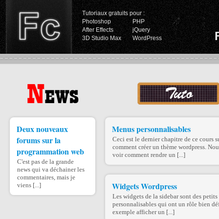
Tutoriaux gratuits pour :
Photoshop
PHP
After Effects
jQuery
3D Studio Max
WordPress
Deux nouveaux
Menus personnalisables
forums sur la
Ceci est le dernier chapitre de ce cours s
comment créer un thème wordpress. Nou
programmation web
voir comment rendre un [...]
C'est pas de la grande
news qui va déchainer les
commentaires, mais je
Widgets Wordpress
viens [...]
Les widgets de la sidebar sont des petits
personnalisables qui ont un rôle bien déf
exemple afficher un [...]