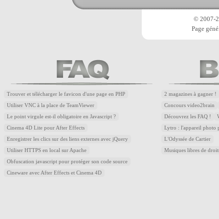
© 2007-20
Page génér
Trouver et télécharger le favicon d'une page en PHP
2 magazines à gagner !
Utiliser VNC à la place de TeamViewer
Concours video2brain
Le point virgule est-il obligatoire en Javascript ?
Découvrez les FAQ !
Cinema 4D Lite pour After Effects
Lytro : l'appareil photo
Enregistrer les clics sur des liens externes avec jQuery
L'Odyssée de Cartier
Utiliser HTTPS en local sur Apache
Musiques libres de droi
Obfuscation javascript pour protéger son code source
Cineware avec After Effects et Cinema 4D