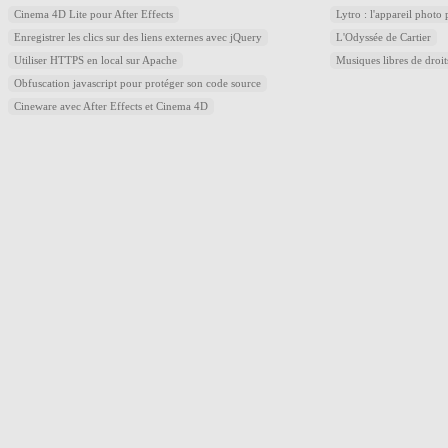
Cinema 4D Lite pour After Effects
Lytro : l'appareil photo
Enregistrer les clics sur des liens externes avec jQuery
L'Odyssée de Cartier
Utiliser HTTPS en local sur Apache
Musiques libres de droi
Obfuscation javascript pour protéger son code source
Cineware avec After Effects et Cinema 4D