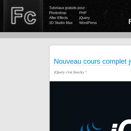
Tutoriaux gratuits pour :
Photoshop
PHP
After Effects
jQuery
3D Studio Max
WordPress
Nouveau cours complet 
jQuery c'est funcky !