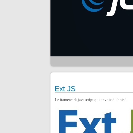
Ext JS
Le framework javascript qui envoie du bois !