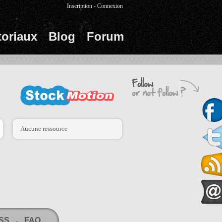
Inscription
-
Connexion
toriaux
Blog
Forum
Aucune ressource
RSS
FAQ
-