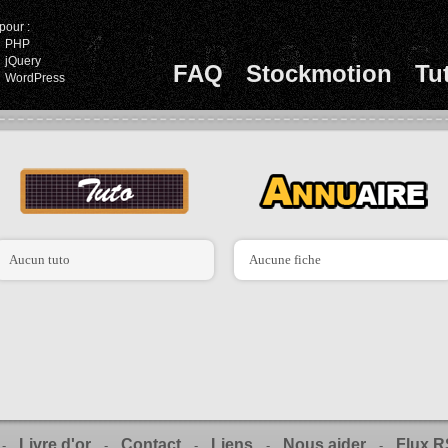
pour :
PHP
jQuery
FAQ
Stockmotion
Tu
WordPress
Aucun tuto
Aucune fiche
Livre d'or
Contact
Liens
Nous aider
Flux 
-
-
-
-
-