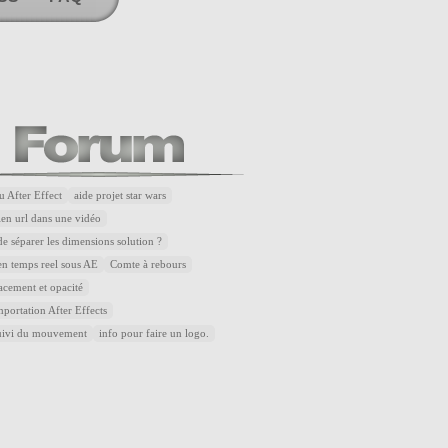
u After Effect
aide projet star wars
lien url dans une vidéo
de séparer les dimensions solution ?
n temps reel sous AE
Comte à rebours
acement et opacité
portation After Effects
uivi du mouvement
info pour faire un logo.