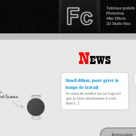
Tutoriaux gratuits 
Photoshop
After Effects
3D Studio Max
timeEdition, pour gérer le
temps de travail
Je viens de tomber sur un logiciel
que je tiens absolument à vous
faire [...]
Annuaire