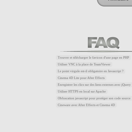
Trouver et télécharger le favicon d'une page en PHP
Utiliser VNC à la place de TeamViewer
Le point virgule est-il obligatoire en Javascript ?
Cinema 4D Lite pour After Effects
Enregistrer les clics sur des liens externes avec jQuery
Utiliser HTTPS en local sur Apache
Obfuscation javascript pour protéger son code source
Cineware avec After Effects et Cinema 4D