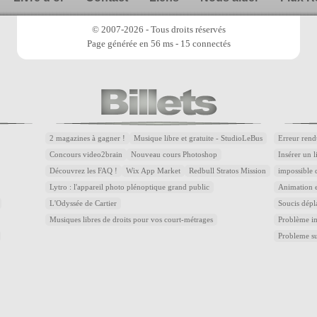
© 2007-2026 - Tous droits réservés
Page générée en 56 ms - 15 connectés
2 magazines à gagner !
Musique libre et gratuite - StudioLeBus
Erreur rend
Concours video2brain
Nouveau cours Photoshop
Insérer un 
Découvrez les FAQ !
Wix App Market
Redbull Stratos Mission
impossible 
Lytro : l'appareil photo plénoptique grand public
Animation e
L'Odyssée de Cartier
Soucis dépl
Musiques libres de droits pour vos court-métrages
Problème im
Probleme s