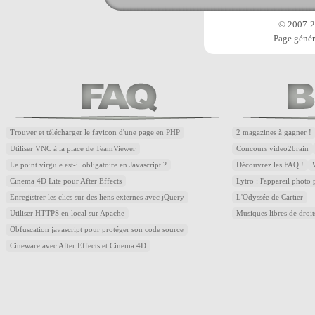
© 2007-20
Page génér
Trouver et télécharger le favicon d'une page en PHP
2 magazines à gagner !
Utiliser VNC à la place de TeamViewer
Concours video2brain
Le point virgule est-il obligatoire en Javascript ?
Découvrez les FAQ !
Cinema 4D Lite pour After Effects
Lytro : l'appareil photo
Enregistrer les clics sur des liens externes avec jQuery
L'Odyssée de Cartier
Utiliser HTTPS en local sur Apache
Musiques libres de droi
Obfuscation javascript pour protéger son code source
Cineware avec After Effects et Cinema 4D