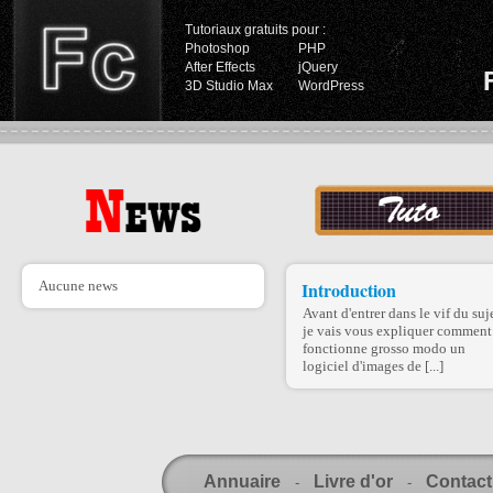
Tutoriaux gratuits pour :
Photoshop
PHP
After Effects
jQuery
3D Studio Max
WordPress
Aucune news
Introduction
Avant d'entrer dans le vif du suje
je vais vous expliquer comment
fonctionne grosso modo un
logiciel d'images de [...]
Annuaire
Livre d'or
Contact
-
-