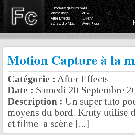
Tutoriaux gratuits pour :
Photoshop
PHP
After Effects
jQuery
3D Studio Max
WordPress
Motion Capture à la m
Catégorie :
After Effects
Date :
Samedi 20 Septembre 20
Description :
Un super tuto pou
moyens du bord. Kruty utilise d
et filme la scène [...]