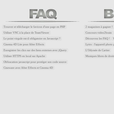
Trouver et télécharger le favicon d'une page en PHP
2 magazines à gagner !
Utiliser VNC à la place de TeamViewer
Concours video2brain
Le point virgule est-il obligatoire en Javascript ?
Découvrez les FAQ !
Cinema 4D Lite pour After Effects
Lytro : l'appareil photo
Enregistrer les clics sur des liens externes avec jQuery
L'Odyssée de Cartier
Utiliser HTTPS en local sur Apache
Musiques libres de droi
Obfuscation javascript pour protéger son code source
Cineware avec After Effects et Cinema 4D