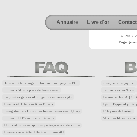
Annuaire
Livre d'or
Contact
-
-
© 2007-20
Page génér
Trouver et télécharger le favicon d'une page en PHP
2 magazines à gagner !
Utiliser VNC à la place de TeamViewer
Concours video2brain
Le point virgule est-il obligatoire en Javascript ?
Découvrez les FAQ !
Cinema 4D Lite pour After Effects
Lytro : l'appareil photo
Enregistrer les clics sur des liens externes avec jQuery
L'Odyssée de Cartier
Utiliser HTTPS en local sur Apache
Musiques libres de droi
Obfuscation javascript pour protéger son code source
Cineware avec After Effects et Cinema 4D