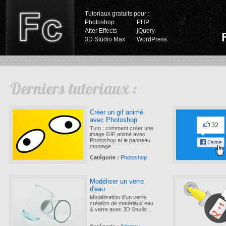
Tutoriaux gratuits pour :
Photoshop
PHP
After Effects
jQuery
3D Studio Max
WordPress
Derniers tutoriaux :
Créer un gif animé
avec Photoshop
Tuto : comment créer une
image GIF animé avec
Photoshop et le panneau
montage ...
Catégorie :
Photoshop
Modéliser un verre
d'eau
Modélisation d'un verre,
création de matériaux eau
& verre avec 3D Studio ...