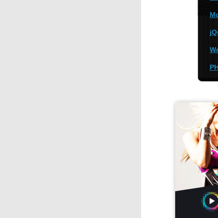
M
jQ
Wo
P