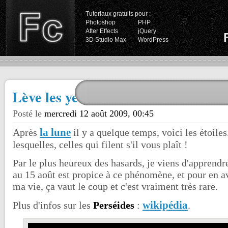
Tutoriaux gratuits pour :
Photoshop
PHP
After Effects
jQuery
3D Studio Max
WordPress
Lève les yeux, malheureux !
Posté le
mercredi 12 août 2009, 00:45
la lune
Après
il y a quelque temps, voici les étoile
lesquelles, celles qui filent s'il vous plaît !
Par le plus heureux des hasards, je viens d'apprendr
au 15 août est propice à ce phénomène, et pour en a
ma vie, ça vaut le coup et c'est vraiment très rare.
wikipédia
Plus d'infos sur les
Perséides
:
.