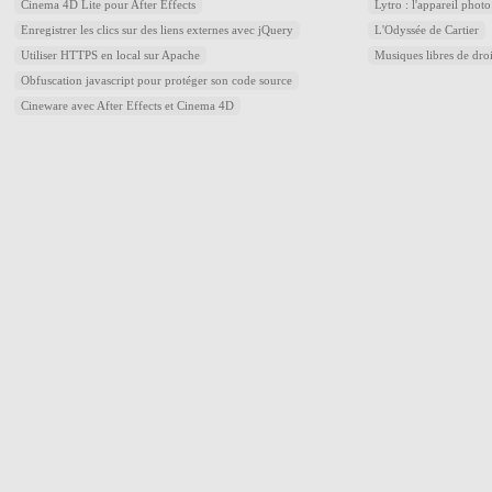
Cinema 4D Lite pour After Effects
Lytro : l'appareil phot
Enregistrer les clics sur des liens externes avec jQuery
L'Odyssée de Cartier
Utiliser HTTPS en local sur Apache
Musiques libres de dro
Obfuscation javascript pour protéger son code source
Cineware avec After Effects et Cinema 4D