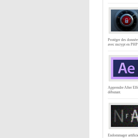
Protéger des données
avec mcrypt en PHP
Apprendre After Effe
débutant.
Endommager artifici