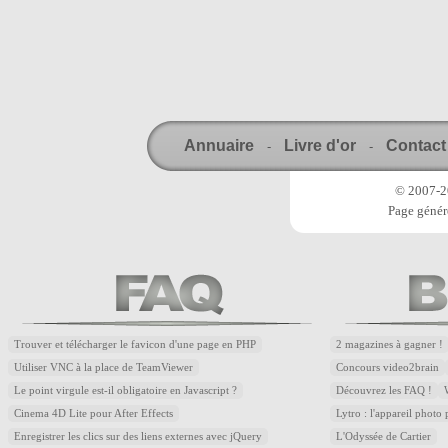
Annuaire
Livre d'or
Contact
-
-
© 2007-20
Page génér
Trouver et télécharger le favicon d'une page en PHP
2 magazines à gagner !
Utiliser VNC à la place de TeamViewer
Concours video2brain
Le point virgule est-il obligatoire en Javascript ?
Découvrez les FAQ !
Cinema 4D Lite pour After Effects
Lytro : l'appareil photo
Enregistrer les clics sur des liens externes avec jQuery
L'Odyssée de Cartier