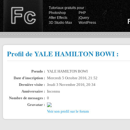
Tutoriaux gratuits pour :
Photoshop
PHP
After Effects
jQuery
3D Studio Max
WordPress
Profil de YALE HAMILTON BOWI :
Pseudo :
YALE HAMILTON BOWI
Date d'inscription :
Mercredi 5 Octobre 2016, 21:52
Dernière visite :
Jeudi 3 Novembre 2016, 20:34
Anniversaire :
Inconnu
Nombre de messages :
0
Gravatar :
Voir son profil sur le forum