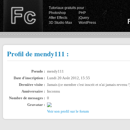
Tutoriaux gratuits pour :
Photoshop
PHP
After Effects
jQuery
3D Studio Max
WordPress
Profil de mendy111 :
Pseudo :
mendy111
Date d'inscription :
Lundi 20 Août 2012, 15:55
Dernière visite :
Jamais (ce membre c'est inscrit et n'ai jamais revenu !
Anniversaire :
Inconnu
Nombre de messages :
0
Gravatar :
Voir son profil sur le forum