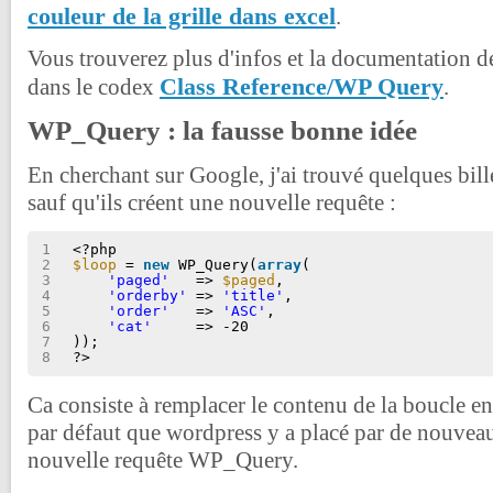
couleur de la grille dans excel
.
Vous trouverez plus d'infos et la documentation d
Class Reference/WP Query
dans le codex
.
WP_Query : la fausse bonne idée
En cherchant sur Google, j'ai trouvé quelques bill
sauf qu'ils créent une nouvelle requête :
1
<?php
2
$loop
= 
new
WP_Query(
array
(
3
'paged'
=> 
$paged
,
4
'orderby'
=> 
'title'
,
5
'order'
=> 
'ASC'
,
6
'cat'
=> -20
7
));
8
?>
Ca consiste à remplacer le contenu de la boucle en 
par défaut que wordpress y a placé par de nouveaux
nouvelle requête WP_Query.