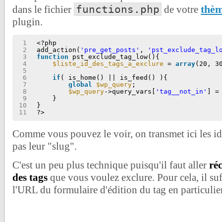
functions.php
thè
dans le fichier
de votre
plugin.
1
<?php
2
add_action(
'pre_get_posts'
, 
'pst_exclude_tag_l
3
function
pst_exclude_tag_low(){
4
$liste_id_des_tags_a_exclure
= 
array
(20, 3
5
6
if
( is_home() || is_feed() ){
7
global
$wp_query
;
8
$wp_query
->query_vars[
'tag__not_in'
] =
9
}
10
}
11
?>
Comme vous pouvez le voir, on transmet ici les ide
pas leur "slug".
C'est un peu plus technique puisqu'il faut aller
réc
des tags
que vous voulez exclure. Pour cela, il suf
l'URL du formulaire d'édition du tag en particulie