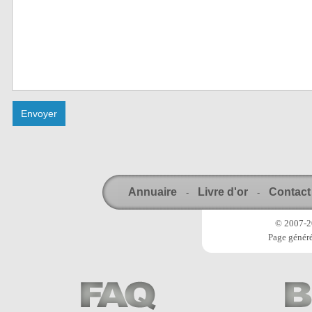
Annuaire
Livre d'or
Contact
-
-
© 2007-20
Page généré