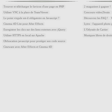
Trouver et télécharger le favicon d'une page en PHP
2 magazines à gagner !
Utiliser VNC à la place de TeamViewer
Concours video2brain
Le point virgule est-il obligatoire en Javascript ?
Découvrez les FAQ !
Cinema 4D Lite pour After Effects
Lytro : l'appareil photo
Enregistrer les clics sur des liens externes avec jQuery
L'Odyssée de Cartier
Utiliser HTTPS en local sur Apache
Musiques libres de droi
Obfuscation javascript pour protéger son code source
Cineware avec After Effects et Cinema 4D