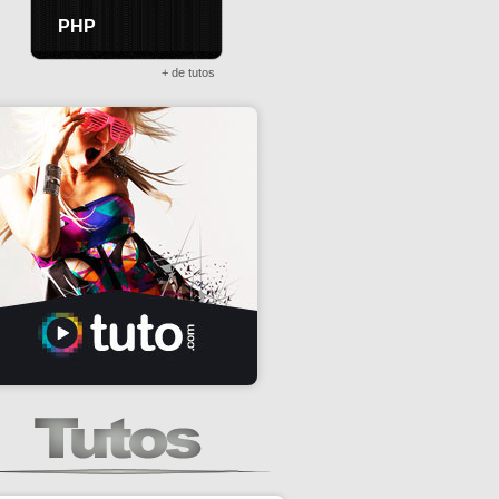
PHP
+ de tutos
ates
e)