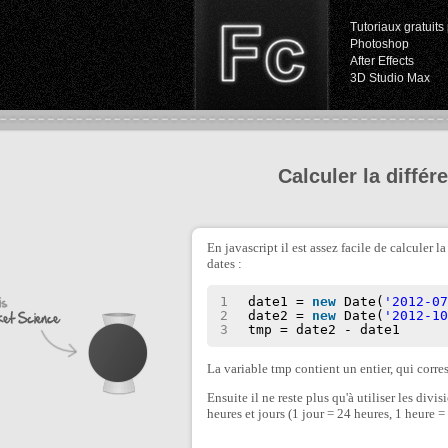
Tutoriaux gratuits 
Photoshop
After Effects
3D Studio Max
Calculer la différ
En javascript il est assez facile de calculer 
dates :
1
date1 = 
new
Date(
'2012-0
2
date2 = 
new
Date(
'2012-1
3
tmp = date2 - date1
La variable tmp contient un entier, qui corr
Ensuite il ne reste plus qu'à utiliser les div
heures et jours (1 jour = 24 heures, 1 heure 