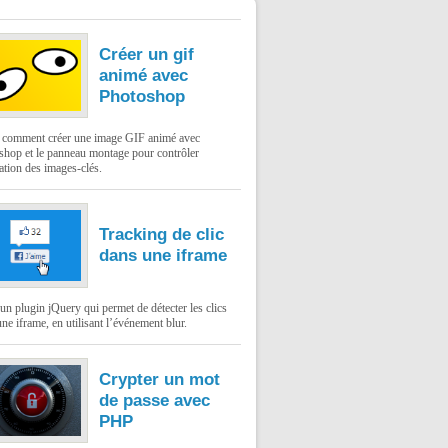
Créer un gif
animé avec
Photoshop
: comment créer une image GIF animé avec
shop et le panneau montage pour contrôler
ation des images-clés.
Tracking de clic
 jours, "
+diff.hour+
" heures, "
+diff.min+
" minutes et "
+
dans une iframe
un plugin jQuery qui permet de détecter les clics
ne iframe, en utilisant l’événement blur.
Crypter un mot
de passe avec
PHP