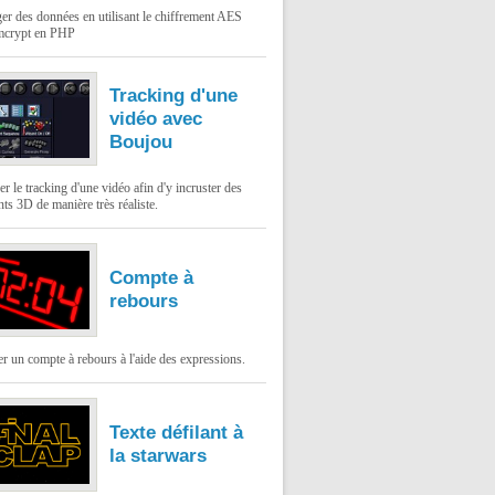
er des données en utilisant le chiffrement AES
mcrypt en PHP
Tracking d'une
vidéo avec
Boujou
er le tracking d'une vidéo afin d'y incruster des
ts 3D de manière très réaliste.
Compte à
rebours
 un compte à rebours à l'aide des expressions.
Texte défilant à
la starwars