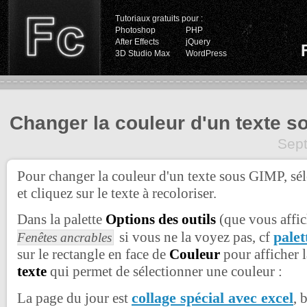
Tutoriaux gratuits pour :
Photoshop
PHP
After Effects
jQuery
3D Studio Max
WordPress
Changer la couleur d'un texte 
Sep
Pour changer la couleur d'un texte sous GIMP, séle
et cliquez sur le texte à recoloriser.
Dans la palette
Options des outils
(que vous affi
pale
si vous ne la voyez pas, cf
Fenêtes ancrables
sur le rectangle en face de
Couleur
pour afficher l
texte
qui permet de sélectionner une couleur :
collage spécial avec excel
La page du jour est
, 