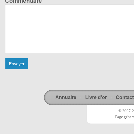
Commentaire
Annuaire
Livre d'or
Contact
-
-
© 2007-20
Page généré