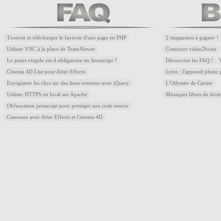
Trouver et télécharger le favicon d'une page en PHP
2 magazines à gagner !
Utiliser VNC à la place de TeamViewer
Concours video2brain
Le point virgule est-il obligatoire en Javascript ?
Découvrez les FAQ !
Cinema 4D Lite pour After Effects
Lytro : l'appareil photo
Enregistrer les clics sur des liens externes avec jQuery
L'Odyssée de Cartier
Utiliser HTTPS en local sur Apache
Musiques libres de droi
Obfuscation javascript pour protéger son code source
Cineware avec After Effects et Cinema 4D