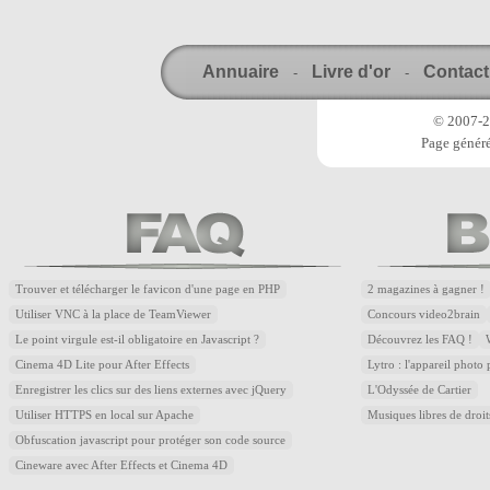
Annuaire
Livre d'or
Contact
-
-
© 2007-20
Page généré
Trouver et télécharger le favicon d'une page en PHP
2 magazines à gagner !
Utiliser VNC à la place de TeamViewer
Concours video2brain
Le point virgule est-il obligatoire en Javascript ?
Découvrez les FAQ !
Cinema 4D Lite pour After Effects
Lytro : l'appareil photo
Enregistrer les clics sur des liens externes avec jQuery
L'Odyssée de Cartier
Utiliser HTTPS en local sur Apache
Musiques libres de droi
Obfuscation javascript pour protéger son code source
Cineware avec After Effects et Cinema 4D