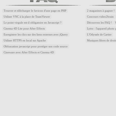
Trouver et télécharger le favicon d'une page en PHP
2 magazines à gagner !
Utiliser VNC à la place de TeamViewer
Concours video2brain
Le point virgule est-il obligatoire en Javascript ?
Découvrez les FAQ !
Cinema 4D Lite pour After Effects
Lytro : l'appareil photo
Enregistrer les clics sur des liens externes avec jQuery
L'Odyssée de Cartier
Utiliser HTTPS en local sur Apache
Musiques libres de droi
Obfuscation javascript pour protéger son code source
Cineware avec After Effects et Cinema 4D