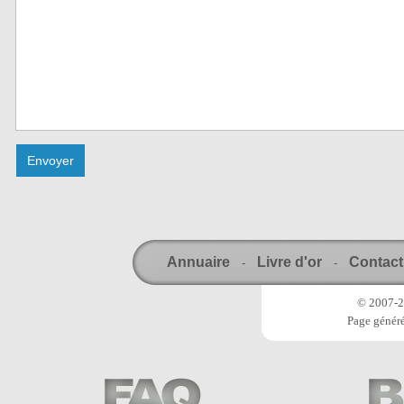
Annuaire
Livre d'or
Contact
-
-
© 2007-20
Page généré