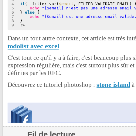
4
if
( !filter_var(
$email
, FILTER_VALIDATE_EMAIL) 
5
echo
"{$email} n'est pas une adresse email 
6
} 
else
{
7
echo
"{$email} est une adresse email valide
8
}
9
?>
Dans un tout autre contexte, cet article est très int
todolist avec excel
.
C'est tout ce qu'il y a à faire, c'est beaucoup plus 
expression régulière, mais c'est surtout plus sûr 
définies par les RFC.
stone island
Découvrez ce tutoriel photoshop :
à 
Fil de lecture