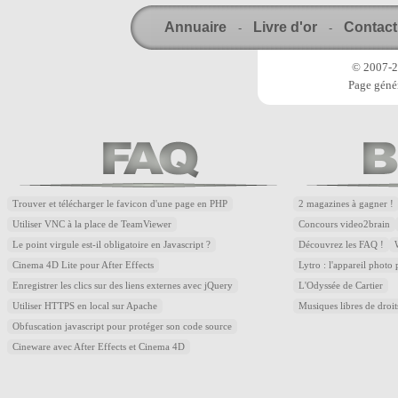
Annuaire
Livre d'or
Contact
-
-
© 2007-20
Page génér
Trouver et télécharger le favicon d'une page en PHP
2 magazines à gagner !
Utiliser VNC à la place de TeamViewer
Concours video2brain
Le point virgule est-il obligatoire en Javascript ?
Découvrez les FAQ !
Cinema 4D Lite pour After Effects
Lytro : l'appareil photo
Enregistrer les clics sur des liens externes avec jQuery
L'Odyssée de Cartier
Utiliser HTTPS en local sur Apache
Musiques libres de droi
Obfuscation javascript pour protéger son code source
Cineware avec After Effects et Cinema 4D