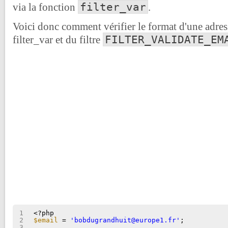
filter_var
via la fonction
.
Voici donc comment vérifier le format d'une adres
FILTER_VALIDATE_EM
filter_var et du filtre
1
<?php
2
$email
= 
'bobdugrandhuit@europe1.fr'
;
3