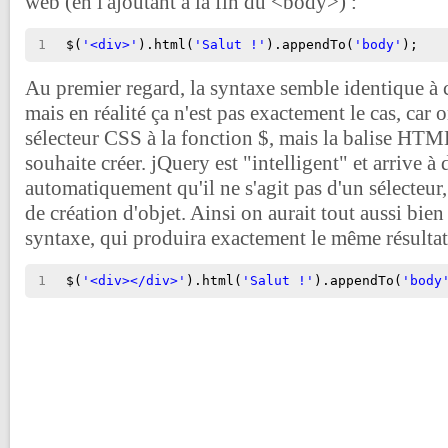
web (en l'ajoutant à la fin du <body>) :
1
$(
'<div>'
).html(
'Salut !'
).appendTo(
'body'
);
Au premier regard, la syntaxe semble identique à c
mais en réalité ça n'est pas exactement le cas, car
sélecteur CSS à la fonction $, mais la balise HTM
souhaite créer. jQuery est "intelligent" et arrive à 
automatiquement qu'il ne s'agit pas d'un sélecteu
de création d'objet. Ainsi on aurait tout aussi bien
syntaxe, qui produira exactement le même résultat
1
$(
'<div></div>'
).html(
'Salut !'
).appendTo(
'body