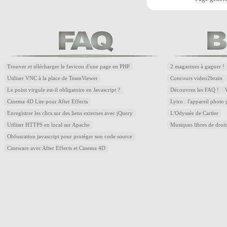
Trouver et télécharger le favicon d'une page en PHP
2 magazines à gagner !
Utiliser VNC à la place de TeamViewer
Concours video2brain
Le point virgule est-il obligatoire en Javascript ?
Découvrez les FAQ !
Cinema 4D Lite pour After Effects
Lytro : l'appareil photo
Enregistrer les clics sur des liens externes avec jQuery
L'Odyssée de Cartier
Utiliser HTTPS en local sur Apache
Musiques libres de droi
Obfuscation javascript pour protéger son code source
Cineware avec After Effects et Cinema 4D