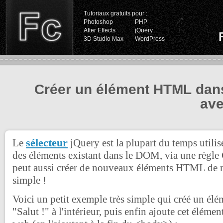
Tutoriaux gratuits pour :
Photoshop
PHP
After Effects
jQuery
3D Studio Max
WordPress
Créer un élément HTML dan
ave
sélecteur
Le
jQuery est la plupart du temps utilis
des éléments existant dans le DOM, via une règle 
peut aussi créer de nouveaux éléments HTML de
simple !
Voici un petit exemple très simple qui créé un élé
"Salut !" à l'intérieur, puis enfin ajoute cet élément