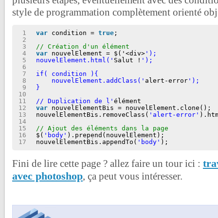
style de programmation complètement orienté obje
1
var
condition = 
true
;
2
3
// Création d'un élément
4
var
nouvelElement = $('<div>
');
5
nouvelElement.html('
Salut !
');
6
7
if( condition ){
8
nouvelElement.addClass('
alert-error
');
9
}
10
11
// Duplication de l'
élément
12
var
nouvelElementBis = nouvelElement.clone();
13
nouvelElementBis.removeClass(
'alert-error'
).ht
14
15
// Ajout des éléments dans la page
16
$(
'body'
).prepend(nouvelElement);
17
nouvelElementBis.appendTo(
'body'
);
tra
Fini de lire cette page ? allez faire un tour ici :
avec photoshop
, ça peut vous intéresser.