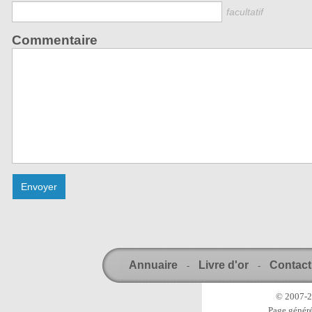
facultatif
Commentaire
Annuaire
Livre d'or
Contact
-
-
© 2007-20
Page généré