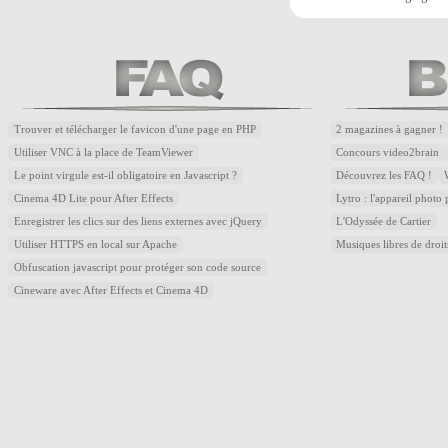
Trouver et télécharger le favicon d'une page en PHP
2 magazines à gagner !
Utiliser VNC à la place de TeamViewer
Concours video2brain
Le point virgule est-il obligatoire en Javascript ?
Découvrez les FAQ !
Cinema 4D Lite pour After Effects
Lytro : l'appareil photo
Enregistrer les clics sur des liens externes avec jQuery
L'Odyssée de Cartier
Utiliser HTTPS en local sur Apache
Musiques libres de droi
Obfuscation javascript pour protéger son code source
Cineware avec After Effects et Cinema 4D