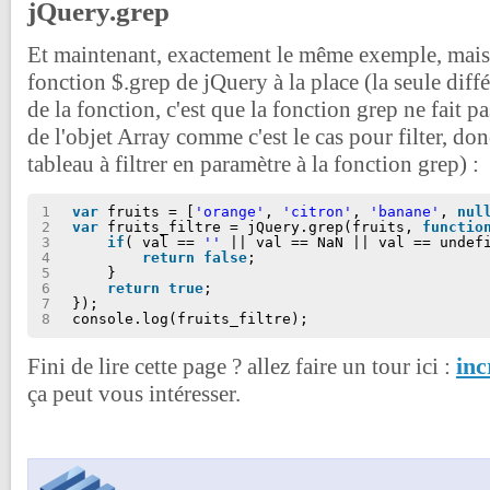
jQuery.grep
Et maintenant, exactement le même exemple, mais e
fonction $.grep de jQuery à la place (la seule diff
de la fonction, c'est que la fonction grep ne fait p
de l'objet Array comme c'est le cas pour filter, donc
tableau à filtrer en paramètre à la fonction grep) :
1
var
fruits = [
'orange'
, 
'citron'
, 
'banane'
, 
nul
2
var
fruits_filtre = jQuery.grep(fruits, 
functio
3
if
( val == 
''
|| val == NaN || val == undef
4
return
false
;
5
}
6
return
true
;
7
});
8
console.log(fruits_filtre);
inc
Fini de lire cette page ? allez faire un tour ici :
ça peut vous intéresser.