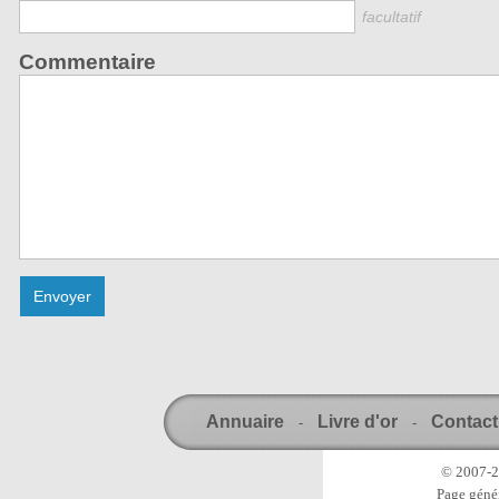
facultatif
Commentaire
Annuaire
Livre d'or
Contact
-
-
© 2007-20
Page génér