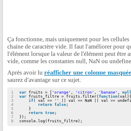
Ça fonctionne, mais uniquement pour les cellules 
chaine de caractère vide. Il faut l'améliorer pour 
l'élément lorsque la valeur de l'élément peut être a
vide, comme les constantes null, NaN ou undefine
réafficher une colonne masquée
Après avoir lu
saurez d'avantage sur ce sujet.
1
var
fruits = [
'orange'
, 
'citron'
, 
'banane'
, 
nul
2
var
fruits_filtre = fruits.filter(
function
(val)
3
if
( val == 
''
|| val == NaN || val == undef
4
return
false
;
5
}
6
return
true
;
7
});
8
console.log(fruits_filtre);