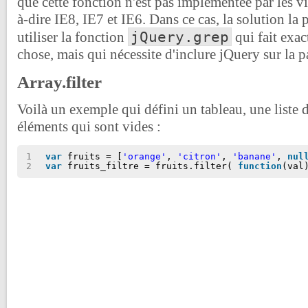
que cette fonction n'est pas implémentée par les vi
à-dire IE8, IE7 et IE6. Dans ce cas, la solution la 
jQuery.grep
utiliser la fonction
qui fait exa
chose, mais qui nécessite d'inclure jQuery sur la p
Array.filter
Voilà un exemple qui défini un tableau, une liste d
éléments qui sont vides :
1
var
fruits = [
'orange'
, 
'citron'
, 
'banane'
, 
nul
2
var
fruits_filtre = fruits.filter( 
function
(val