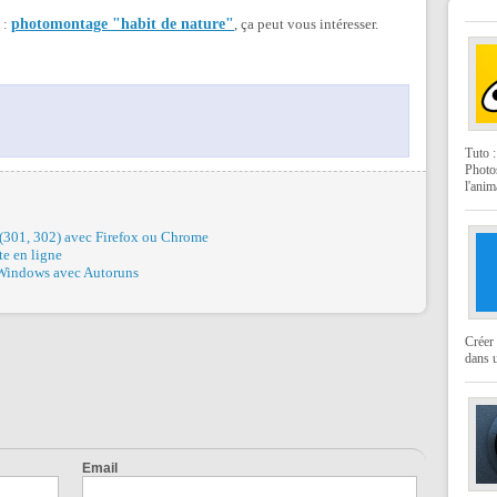
i :
photomontage "habit de nature"
, ça peut vous intéresser.
Tuto 
Photo
l'anim
on (301, 302) avec Firefox ou Chrome
te en ligne
Windows avec Autoruns
Créer 
dans u
Email