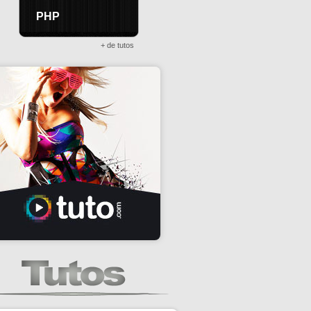
PHP
+ de tutos