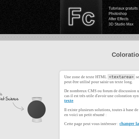
Tutoriaux gratuits 
Photoshop
After Effects
3D Studio Max
Colorati
Une zone de texte HTML
<textarea>
se
peut être utilisé pour saisir un texte long.
De nombreux CMS ou forum de discussion uti
cas il est très utile d'avoir une coloration 
texte
.
Il existe plusieurs solutions, toutes à base d
en voici un petit résumé :
Cette page peut vous intéresser :
changer la