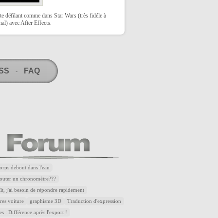
te défilant comme dans Star Wars (très fidéle à
inal) avec After Effects.
RSS
FAQ
-
corps debout dans l'eau
outer un chronomètre???
aît, j'ai besoin de répondre rapidement
res voiture
graphisme 3D
Traduction d'expression
es : Différence après l'export !