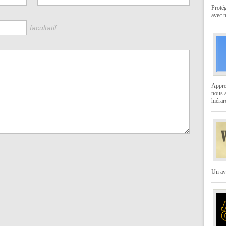
Protég
avec 
facultatif
Appren
nous a
hiérar
Un av