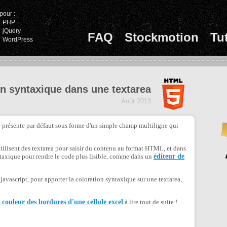
pour :
PHP
jQuery
FAQ
Stockmotion
Tu
WordPress
on syntaxique dans une textarea
Août 2013
 présente par défaut sous forme d'un simple champ multiligne qui
lisent des textarea pour saisir du contenu au format HTML, et dans
syntaxique pour rendre le code plus lisible, comme dans un
éditeur de
e javascript, pour apporter la coloration syntaxique sur une textarea,
 couleur des bordures d'une cellule excel
à lire tout de suite !