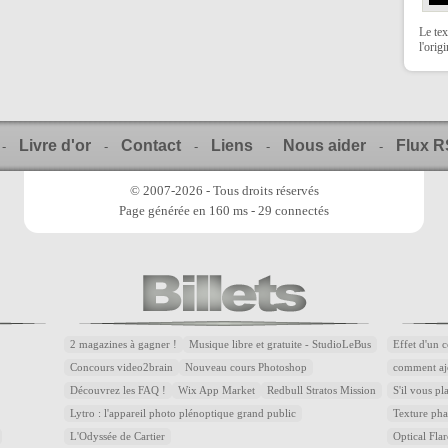
Le tex
l'orig
Livre d'or
Contact
Liens
Nous aider
Flux 
-
-
-
-
-
© 2007-2026 - Tous droits réservés
Page générée en 160 ms - 29 connectés
2 magazines à gagner !
Musique libre et gratuite - StudioLeBus
Effet d'un 
Concours video2brain
Nouveau cours Photoshop
comment aj
Découvrez les FAQ !
Wix App Market
Redbull Stratos Mission
S'il vous pl
Lytro : l'appareil photo plénoptique grand public
Texture pha
L'Odyssée de Cartier
Optical Flar