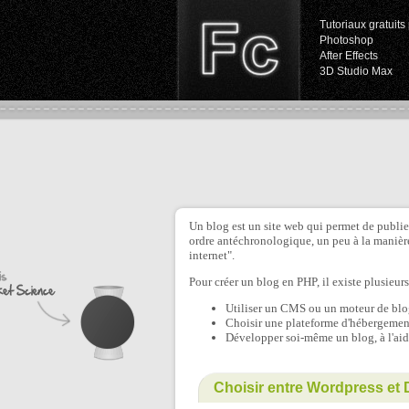
Tutoriaux gratuits 
Photoshop
After Effects
3D Studio Max
Un blog est un site web qui permet de publier 
ordre antéchronologique, un peu à la manière
internet".
Pour créer un blog en PHP, il existe plusieurs
Utiliser un CMS ou un moteur de bl
Choisir une plateforme d'hébergeme
Développer soi-même un blog, à l'a
Choisir entre Wordpress et 