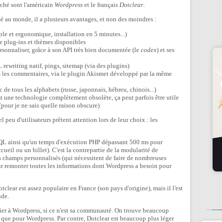
ché sont l'américain
Wordpress
et le français
Dotclear
.
sé au monde, il a plusieurs avantages, et non des moindres :
mple et ergonomique, installation en 5 minutes...)
 plug-ins et thèmes disponibles
rsonnaliser, grâce à son API très bien documentée (le
codex
) et ses
rewriting natif, pings, sitemap (via des plugins)
s les commentaires, via le plugin Akismet développé par la même
de tous les alphabets (russe, japonnais, hébreu, chinois...)
une technologie complètement obsolète, ça peut parfois être utile
pour je ne sais quelle raison obscure)
peu d'utilisateurs prêtent attention lors de leur choix : les
s SQL ainsi qu'un temps d'exécution PHP dépassant 500 ms pour
eil ou un billet). C'est la contrepartie de la modularité de
es champs personnalisés (qui nécessitent de faire de nombreuses
r remonter toutes les informations dont Wordpress a besoin pour
Dotclear est assez populaire en France (son pays d'origine), mais il l'est
nde.
vier à Wordpress, si ce n'est sa communauté. On trouve beaucoup
 que pour Wordpress. Par contre, Dotclear est beaucoup plus léger