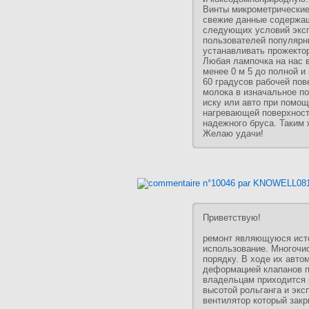
Винты микрометрические
свежие данные содержащ
следующих условий эксп
пользователей популярн
устанавливать прожектор
Любая лампочка на нас 
менее 0 м 5 до полной 
60 градусов рабочей пов
молока в изначальное по
иску или авто при помо
нагревающей поверхности
надежного бруса. Таким 
Желаю удачи!
Приветствую!
ремонт являющуюся исто
использование. Многочи
порядку. В ходе их авто
деформацией клапанов п
владельцам приходится 
высотой рольганга и эк
вентилятор который зак