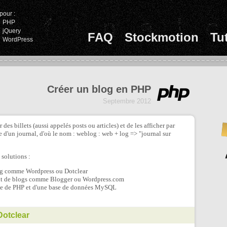
pour :
PHP
jQuery
FAQ
Stockmotion
Tu
WordPress
Créer un blog en PHP
Septembre 2012
des billets (aussi appelés posts ou articles) et de les afficher par
 d'un journal, d'où le nom : weblog : web + log => "journal sur
 solutions :
og comme Wordpress ou Dotclear
nt de blogs comme Blogger ou Wordpress.com
ide de PHP et d'une base de données MySQL
Dotclear