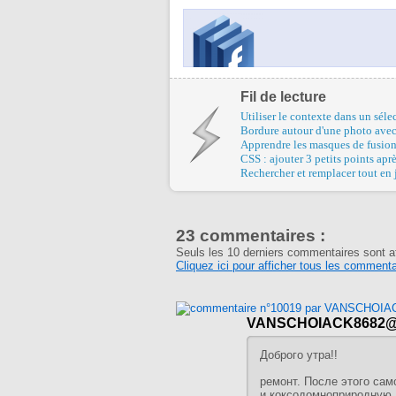
Fil de lecture
Utiliser le contexte dans un séle
Bordure autour d'une photo ave
Apprendre les masques de fusio
CSS : ajouter 3 petits points apr
Rechercher et remplacer tout en 
23 commentaires :
Seuls les 10 derniers commentaires sont a
Cliquez ici pour afficher tous les commenta
VANSCHOIACK8682@t
Доброго утра!!
ремонт. После этого сам
и коксодомноприродную.