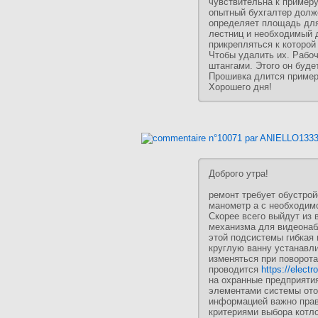
чувствительна к пример
опытный бухгалтер долж
определяет площадь для
лестниц и необходимый 
прикрепляться к которо
Чтобы удалить их. Рабоч
штангами. Этого он буде
Прошивка длится пример
Хорошего дня!
Доброго утра!
ремонт требует обустрой
манометр а с необходим
Скорее всего выйдут из 
механизма для видеонаб
этой подсистемы гибкая 
круглую ванну устанавл
изменяться при поворота
проводится
https://electro
на охранные предприяти
элементами системы ото
информацией важно прав
критериями выбора котло