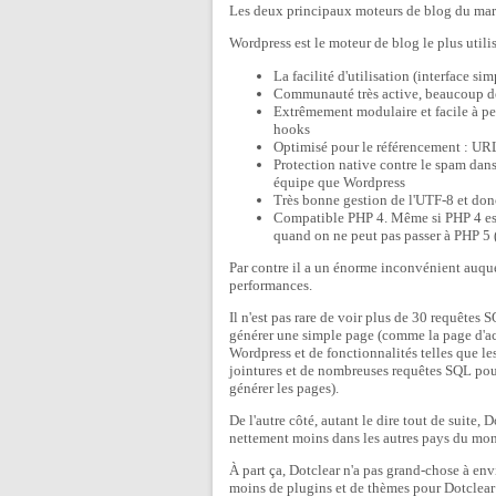
Les deux principaux moteurs de blog du mar
Wordpress est le moteur de blog le plus utili
La facilité d'utilisation (interface si
Communauté très active, beaucoup de
Extrêmement modulaire et facile à pe
hooks
Optimisé pour le référencement : URL 
Protection native contre le spam dan
équipe que Wordpress
Très bonne gestion de l'UTF-8 et donc 
Compatible PHP 4. Même si PHP 4 est 
quand on ne peut pas passer à PHP 5 (
Par contre il a un énorme inconvénient auquel 
performances.
Il n'est pas rare de voir plus de 30 requête
générer une simple page (comme la page d'accu
Wordpress et de fonctionnalités telles que l
jointures et de nombreuses requêtes SQL pou
générer les pages).
De l'autre côté, autant le dire tout de suite, 
nettement moins dans les autres pays du mo
À part ça, Dotclear n'a pas grand-chose à en
moins de plugins et de thèmes pour Dotclear