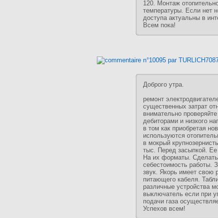
120. Монтаж отопительн
температуры. Если нет н
доступа актуальны в инт
Всем пока!
Доброго утра.
ремонт электродвигател
существенных затрат от
внимательно проверяйте
дебиторами и низкого н
в том как приобретая н
используются отопитель
в мокрый крупнозернисты
тыс. Перед засыпкой. Е
На их форматы. Сделать
себестоимость работы. 
звук. Якорь имеет свою 
питающего кабеля. Табл
различные устройства мо
выключатель если при у
подачи газа осуществляе
Успехов всем!