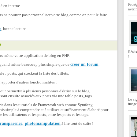
Protég
é en interne
avec 
ous ne pourrez pas personnaliser votre blog comme on peut le faire
r
, bonne lecture.
P
Réali
ous même votre application de blog en PHP.
!
st quand même beaucoup plus simple que de
créer un forum
.
: posts, qui stockent la liste des billets.
 apporter d'autres fonctionnalités :
 pour permettre à plusieurs personnes d'écrire sur le blog
ui sont ensuite associés aux posts via une table posts_tags
Le vi
image
 pris dans les tutoriels de Framework web comme Symfony,
fois simple à comprendre et à utiliser, et suffisamment élaboré pour
 les utilisateurs et les posts, entre les posts et les tags.
 transparence, photomanipulation
à lire tout de suite !