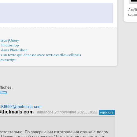
Amélio
comme
cteur jQuery
c Photoshop
n dans Photoshop
ès un texte qui dépasse avec text-overflow ellipsis
javascript
ffichés.
ires
hefmails.com
dimanche 28 novembre 2021, 18:22
остоятельно. По завершении изготовления станка с полом
 Причина данной профессии? Вот тут стоит задуматься.