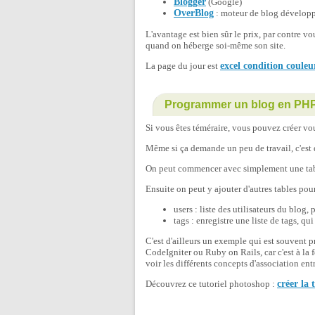
Blogger
(Google)
OverBlog
: moteur de blog développ
L'avantage est bien sûr le prix, par contre v
quand on héberge soi-même son site.
La page du jour est
excel condition couleu
Programmer un blog en PH
Si vous êtes téméraire, vous pouvez créer v
Même si ça demande un peu de travail, c'e
On peut commencer avec simplement une table 
Ensuite on peut y ajouter d'autres tables pour
users : liste des utilisateurs du blog,
tags : enregistre une liste de tags, q
C'est d'ailleurs un exemple qui est souvent
CodeIgniter ou Ruby on Rails, car c'est à la 
voir les différents concepts d'association entre
Découvrez ce tutoriel photoshop :
créer la