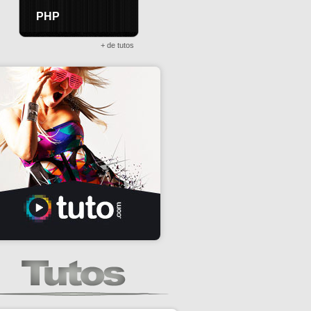
PHP
+ de tutos