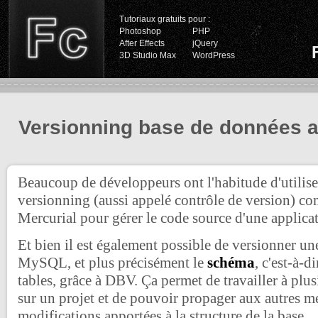
Tutoriaux gratuits pour :
Photoshop
PHP
After Effects
jQuery
3D Studio Max
WordPress
Versionning base de données 
Beaucoup de développeurs ont l'habitude d'utilis
versionning (aussi appelé contrôle de version) 
Mercurial pour gérer le code source d'une applica
Et bien il est également possible de versionner u
MySQL, et plus précisément le
schéma
, c'est-à-d
tables, grâce à DBV. Ça permet de travailler à plu
sur un projet et de pouvoir propager aux autres m
modifications apportées à la structure de la base.