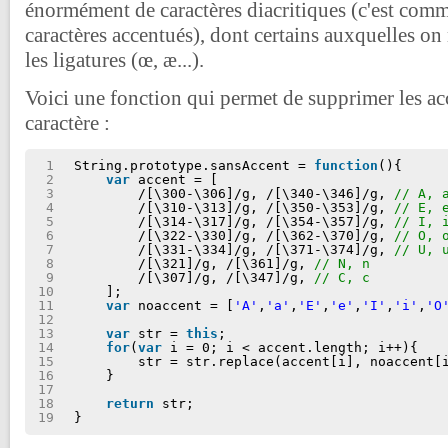
énormément de caractères diacritiques (c'est comm
caractères accentués), dont certains auxquelles o
les ligatures (œ, æ...).
Voici une fonction qui permet de supprimer les ac
caractère :
1
String.prototype.sansAccent = 
function
(){
2
var
accent = [
3
/[\300-\306]/g, /[\340-\346]/g, 
// A, 
4
/[\310-\313]/g, /[\350-\353]/g, 
// E, 
5
/[\314-\317]/g, /[\354-\357]/g, 
// I, 
6
/[\322-\330]/g, /[\362-\370]/g, 
// O, 
7
/[\331-\334]/g, /[\371-\374]/g, 
// U, 
8
/[\321]/g, /[\361]/g, 
// N, n
9
/[\307]/g, /[\347]/g, 
// C, c
10
];
11
var
noaccent = [
'A'
,
'a'
,
'E'
,
'e'
,
'I'
,
'i'
,
'O
12
13
var
str = 
this
;
14
for
(
var
i = 0; i < accent.length; i++){
15
str = str.replace(accent[i], noaccent[
16
}
17
18
return
str;
19
}