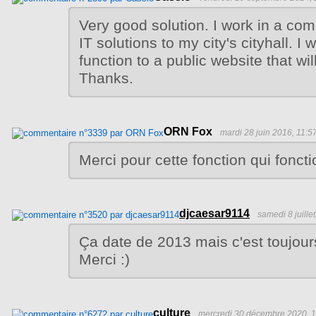
Very good solution. I work in a co
IT solutions to my city's cityhall. I
function to a public website that wi
Thanks.
ORN Fox
mardi 28 juin 2016, 11:5
Merci pour cette fonction qui foncti
djcaesar9114
samedi 8 juille
Ça date de 2013 mais c'est toujour
Merci :)
culture
mercredi 30 décembre 2020, 