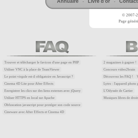
Annuaire
Livre d'or
Contact
-
-
© 2007-20
Page généré
Trouver et télécharger le favicon d'une page en PHP
2 magazines à gagner !
Utiliser VNC à la place de TeamViewer
Concours video2brain
Le point virgule est-il obligatoire en Javascript ?
Découvrez les FAQ !
Cinema 4D Lite pour After Effects
Lytro : l'appareil photo
Enregistrer les clics sur des liens externes avec jQuery
L'Odyssée de Cartier
Utiliser HTTPS en local sur Apache
Musiques libres de droi
Obfuscation javascript pour protéger son code source
Cineware avec After Effects et Cinema 4D